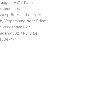
izungen. H317 Kann
enommenheit
zu spröder und rissiger
ch, Verpackung oder Etikett
men verwenden.P273
tragen.P332 +P313 Bei
)545647474