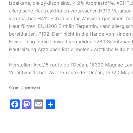
Isoalkane, die zyklisch sind, < 2% Aromastoffe. ACHT
allergische Hautreaktionen verursachen.H319 Verursa
verursachen.H412 Schädlich für Wasserorganismen, mit 
Haut führen. EUH208 Enthält Terpentin. Kann allergische
bereithalten. P102: Darf nicht in die Hände von Kinde
Freisetzung in die Umwelt vermeiden.P280 Schutzhand
Hautreizung Ärztlichen Rat einholen / ärztliche Hilfe
Hersteller: Avel,15 route de l’Océan, 16320 Magnac La
Verantwortlicher: Avel,15 route de l’Océan, 16320 Mag
50 ml Glastiegel
F
M
E
T
a
a
m
ei
c
st
ai
le
e
o
l
n