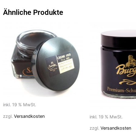
b
d
Ähnliche Produkte
o
o
o
n
k
inkl. 19 % MwSt.
zzgl.
Versandkosten
inkl. 19 % MwSt.
zzgl.
Versandkosten