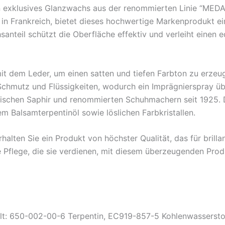
n exklusives Glanzwachs aus der renommierten Linie “MED
t in Frankreich, bietet dieses hochwertige Markenprodukt ei
teil schützt die Oberfläche effektiv und verleiht einen e
mit dem Leder, um einen satten und tiefen Farbton zu erze
 Schmutz und Flüssigkeiten, wodurch ein Imprägnierspray üb
wischen Saphir und renommierten Schuhmachern seit 1925. 
m Balsamterpentinöl sowie löslichen Farbkristallen.
ten Sie ein Produkt von höchster Qualität, das für brilla
e Pflege, die sie verdienen, mit diesem überzeugenden Pro
hält: 650-002-00-6 Terpentin, EC919-857-5 Kohlenwassersto