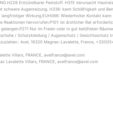
UNG.H228 Entzündbarer Feststoff. H315 Verursacht Hautre
cht schwere Augenreizung. H336: kann Schläfrigkeit und B
langfristiger Wirkung.EUH066: Wiederholter Kontakt kann 
 Reaktionen hervorrufen.P101: Ist ärztlicher Rat erforderli
rn gelangen.P271 Nur im Freien oder in gut belüfteten Räu
schuhe / Schutzkleidung / Augenschutz / Gesichtsschutz 
 hinzuziehen.: Avel, 16320 Magnac-Lavalette, France, +33(0
valette Villars, FRANCE, avelfrance@avel.com
nac Lavalette Villars, FRANCE, avelfrance@avel.com