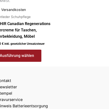
. MwSt.
.
Versandkosten
htleder Schuhpflege
HIR Canadian Regenerations
ercreme für Taschen,
erbekleidung, Möbel
5
€
inkl. gesetzlicher Umsatzsteuer
Ausführung wählen
ontakt
ewsletter
tempel
ravurservice
inweis Batterieentsorgung