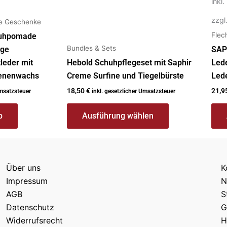
inkl
zzgl
te Geschenke
Flec
huhpomade
Bundles & Sets
ige
SAP
leder mit
Hebold Schuhpflegeset mit Saphir
Led
ienenwachs
Creme Surfine und Tiegelbürste
Led
18,50
€
21,9
Umsatzsteuer
inkl. gesetzlicher Umsatzsteuer
b
Ausführung wählen
Über uns
K
Impressum
N
AGB
S
Datenschutz
G
Widerrufsrecht
H