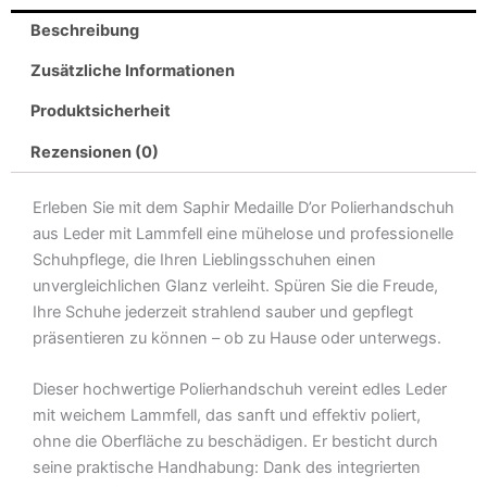
Lammfell
Beschreibung
hell
und
Zusätzliche Informationen
dunkel
Produktsicherheit
Menge
Rezensionen (0)
Erleben Sie mit dem Saphir Medaille D’or Polierhandschuh
aus Leder mit Lammfell eine mühelose und professionelle
Schuhpflege, die Ihren Lieblingsschuhen einen
unvergleichlichen Glanz verleiht. Spüren Sie die Freude,
Ihre Schuhe jederzeit strahlend sauber und gepflegt
präsentieren zu können – ob zu Hause oder unterwegs.
Dieser hochwertige Polierhandschuh vereint edles Leder
mit weichem Lammfell, das sanft und effektiv poliert,
ohne die Oberfläche zu beschädigen. Er besticht durch
seine praktische Handhabung: Dank des integrierten