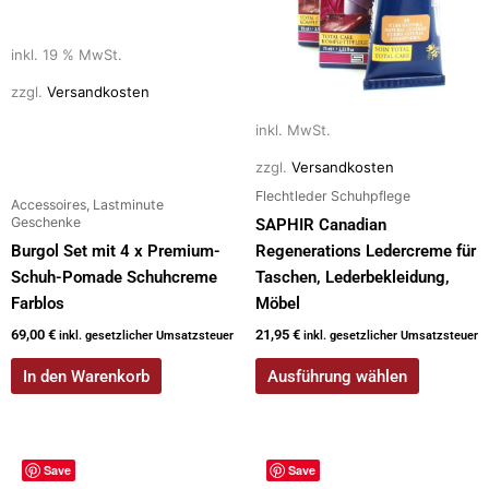
Optionen
können
auf
inkl. 19 % MwSt.
der
zzgl.
Versandkosten
Produktseite
inkl. MwSt.
gewählt
werden
zzgl.
Versandkosten
Flechtleder Schuhpflege
Accessoires, Lastminute
Geschenke
SAPHIR Canadian
Burgol Set mit 4 x Premium-
Regenerations Ledercreme für
Schuh-Pomade Schuhcreme
Taschen, Lederbekleidung,
Farblos
Möbel
69,00
€
21,95
€
inkl. gesetzlicher Umsatzsteuer
inkl. gesetzlicher Umsatzsteuer
In den Warenkorb
Ausführung wählen
Dieses
Save
Save
Produkt