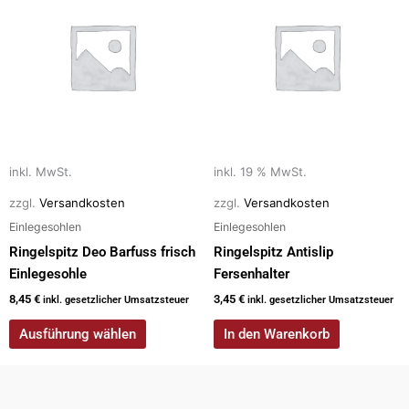
weist
mehrere
Varianten
auf.
Die
Optionen
können
auf
inkl. MwSt.
inkl. 19 % MwSt.
der
zzgl.
Versandkosten
zzgl.
Versandkosten
Produktseite
Einlegesohlen
Einlegesohlen
gewählt
Ringelspitz Deo Barfuss frisch
Ringelspitz Antislip
werden
Einlegesohle
Fersenhalter
8,45
€
3,45
€
inkl. gesetzlicher Umsatzsteuer
inkl. gesetzlicher Umsatzsteuer
Ausführung wählen
In den Warenkorb