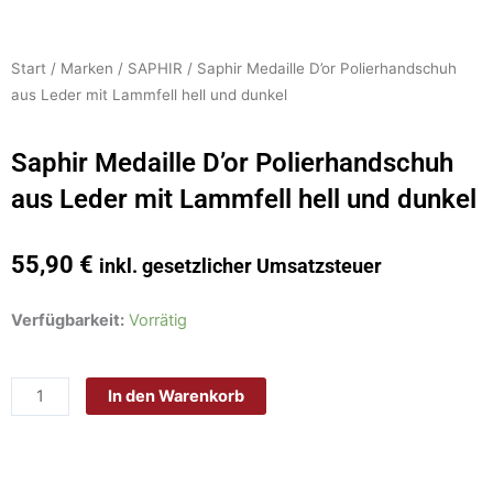
Start
/
Marken
/
SAPHIR
/ Saphir Medaille D’or Polierhandschuh
aus Leder mit Lammfell hell und dunkel
Saphir Medaille D’or Polierhandschuh
aus Leder mit Lammfell hell und dunkel
55,90
€
inkl. gesetzlicher Umsatzsteuer
Saphir
Verfügbarkeit:
Vorrätig
Medaille
D'or
In den Warenkorb
Polierhandschuh
aus
Leder
mit