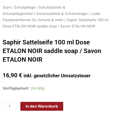
Start
/
Schuhpflege
/
Schuhbürsten &
Schuhpflegemittel
/
Schuhzubehör & Schuhreiniger
/
Leder
Fleckenentferner für Schuhe & mehr
/ Saphir Sattelseife 100 ml
Dose ETALON NOIR saddle soap / Savon ETALON NOIR
Saphir Sattelseife 100 ml Dose
ETALON NOIR saddle soap / Savon
ETALON NOIR
16,90
€
inkl. gesetzlicher Umsatzsteuer
Saphir
Verfügbarkeit:
Vorrätig
Sattelseife
100
In den Warenkorb
ml
Dose