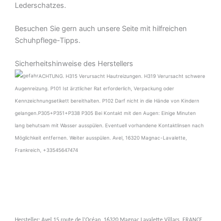
Lederschatzes.
Besuchen Sie gern auch unsere Seite mit hilfreichen
Schuhpflege-Tipps.
Sicherheitshinweise des Herstellers
ACHTUNG. H315 Verursacht Hautreizungen. H319 Verursacht schwere
Augenreizung. P101 Ist ärztlicher Rat erforderlich, Verpackung oder
Kennzeichnungsetikett bereithalten. P102 Darf nicht in die Hände von Kindern
gelangen.P305+P351+P338 P305 Bei Kontakt mit den Augen: Einige Minuten
lang behutsam mit Wasser ausspülen. Eventuell vorhandene Kontaktlinsen nach
Möglichkeit entfernen. Weiter ausspülen. Avel, 16320 Magnac-Lavalette,
Frankreich, +33545647474
Hersteller: Avel,15 route de l’Océan, 16320 Magnac Lavalette Villars, FRANCE,