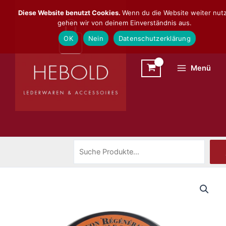
Zum
Suchen
Diese Website benutzt Cookies.
Wenn du die Website weiter nutz
Inhalt
gehen wir von deinem Einverständnis aus.
springen
OK
Nein
Datenschutzerklärung
Menü