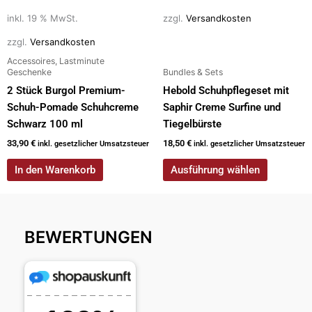
können
auf
inkl. 19 % MwSt.
zzgl.
Versandkosten
der
zzgl.
Versandkosten
Produktseite
Accessoires, Lastminute
gewählt
Geschenke
Bundles & Sets
werden
2 Stück Burgol Premium-
Hebold Schuhpflegeset mit
Schuh-Pomade Schuhcreme
Saphir Creme Surfine und
Schwarz 100 ml
Tiegelbürste
33,90
€
18,50
€
inkl. gesetzlicher Umsatzsteuer
inkl. gesetzlicher Umsatzsteuer
In den Warenkorb
Ausführung wählen
BEWERTUNGEN