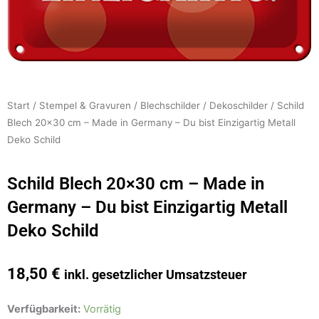
Start
/
Stempel & Gravuren
/
Blechschilder
/
Dekoschilder
/ Schild
Blech 20×30 cm – Made in Germany – Du bist Einzigartig Metall
Deko Schild
Schild Blech 20×30 cm – Made in
Germany – Du bist Einzigartig Metall
Deko Schild
18,50
€
inkl. gesetzlicher Umsatzsteuer
Schild
Verfügbarkeit:
Vorrätig