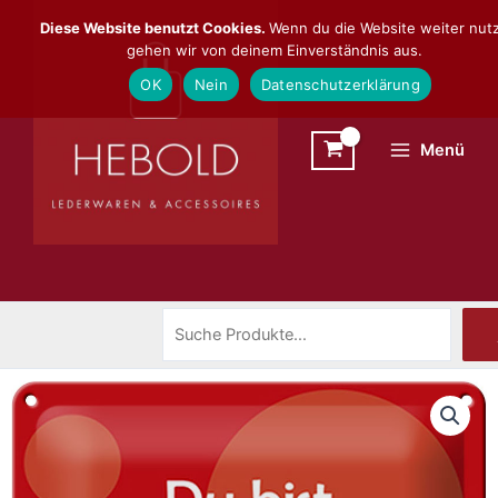
Zum
Suchen
Diese Website benutzt Cookies.
Wenn du die Website weiter nutz
Inhalt
gehen wir von deinem Einverständnis aus.
springen
OK
Nein
Datenschutzerklärung
Menü