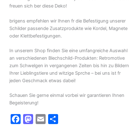
freuen sich ber diese Deko!
brigens empfehlen wir Ihnen fr die Befestigung unserer
Schilder passende Zusatzprodukte wie Kordel, Magnete
oder Klettbefestigungen.
In unserem Shop finden Sie eine umfangreiche Auswahl
an verschiedenen Blechschild-Produkten: Retromotive
zum Schwelgen in vergangenen Zeiten bis hin zu Bildern
Ihrer Lieblingstiere und witzige Sprche – bei uns ist fr
jeden Geschmack etwas dabei!
Schauen Sie gerne einmal vorbei wir garantieren Ihnen
Begeisterung!
F
M
E
T
a
a
m
ei
c
st
ai
le