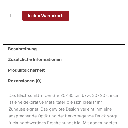
Blech
20x30
In den Warenkorb
cm
-
Made
in
Germany
Beschreibung
-
Du
Zusätzliche Informationen
bist
Produktsicherheit
Einzigartig
Metall
Rezensionen (0)
Deko
Schild
Das Blechschild in der Gre 20×30 cm bzw. 30×20 cm cm
Menge
ist eine dekorative Metalltafel, die sich ideal fr Ihr
Zuhause eignet. Das gewlbte Design verleiht ihm eine
ansprechende Optik und der hervorragende Druck sorgt
fr ein hochwertiges Erscheinungsbild. Mit abgerundeten