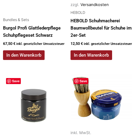
zzgl.
Versandkosten
HEBOLD
Bundles & Sets
HEBOLD Schuhmacherei
Burgol Profi Glattlederpflege
Baumwollbeutel für Schuhe im
Schuhpflegeset Schwarz
2er-Set
67,50
€
12,50
€
inkl. gesetzlicher Umsatzsteuer
inkl. gesetzlicher Umsatzsteuer
In den Warenkorb
In den Warenkorb
Dieses
Save
Save
Produkt
weist
mehrere
Varianten
auf.
Die
Optionen
inkl. MwSt.