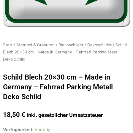
Start
/
Stempel & Gravuren
/
Blechschilder
/
Dekoschilder
/ Schild
Blech 20×30 cm – Made in Germany – Fahrrad Parking Metall
Deko Schild
Schild Blech 20×30 cm – Made in
Germany – Fahrrad Parking Metall
Deko Schild
18,50
€
inkl. gesetzlicher Umsatzsteuer
Schild
Verfügbarkeit:
Vorrätig