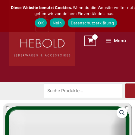
Zum
Suchen
Diese Website benutzt Cookies.
Wenn du die Website weiter nutz
Inhalt
gehen wir von deinem Einverständnis aus.
springen
OK
Nein
Datenschutzerklärung
Menü