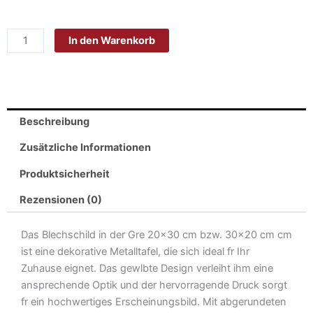
Blech
20x30
In den Warenkorb
cm
-
Made
in
Germany
Beschreibung
-
Fahrrad
Zusätzliche Informationen
Parking
Produktsicherheit
Metall
Deko
Rezensionen (0)
Schild
Menge
Das Blechschild in der Gre 20×30 cm bzw. 30×20 cm cm
ist eine dekorative Metalltafel, die sich ideal fr Ihr
Zuhause eignet. Das gewlbte Design verleiht ihm eine
ansprechende Optik und der hervorragende Druck sorgt
fr ein hochwertiges Erscheinungsbild. Mit abgerundeten