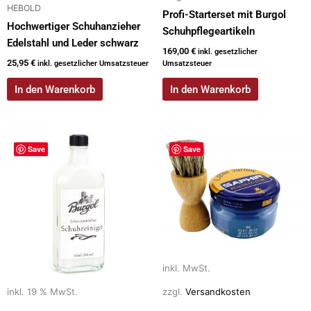
HEBOLD
Profi-Starterset mit Burgol
Hochwertiger Schuhanzieher
Schuhpflegeartikeln
Edelstahl und Leder schwarz
169,00
€
inkl. gesetzlicher
25,95
€
inkl. gesetzlicher Umsatzsteuer
Umsatzsteuer
In den Warenkorb
In den Warenkorb
Dieses
Save
Save
Produkt
weist
mehrere
Varianten
auf.
Die
Optionen
inkl. MwSt.
können
auf
inkl. 19 % MwSt.
zzgl.
Versandkosten
der