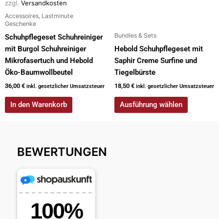
zzgl.
Versandkosten
Produktseite
Accessoires, Lastminute
gewählt
Geschenke
werden
Bundles & Sets
Schuhpflegeset Schuhreiniger
mit Burgol Schuhreiniger
Hebold Schuhpflegeset mit
Mikrofasertuch und Hebold
Saphir Creme Surfine und
Öko-Baumwollbeutel
Tiegelbürste
36,00
€
18,50
€
inkl. gesetzlicher Umsatzsteuer
inkl. gesetzlicher Umsatzsteuer
In den Warenkorb
Ausführung wählen
BEWERTUNGEN