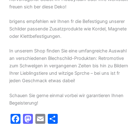
freuen sich ber diese Deko!
brigens empfehlen wir Ihnen fr die Befestigung unserer
Schilder passende Zusatzprodukte wie Kordel, Magnete
oder Klettbefestigungen.
In unserem Shop finden Sie eine umfangreiche Auswahl
an verschiedenen Blechschild-Produkten: Retromotive
zum Schwelgen in vergangenen Zeiten bis hin zu Bildern
Ihrer Lieblingstiere und witzige Sprche – bei uns ist fr
jeden Geschmack etwas dabei!
Schauen Sie gerne einmal vorbei wir garantieren Ihnen
Begeisterung!
F
M
E
T
a
a
m
ei
c
st
ai
le