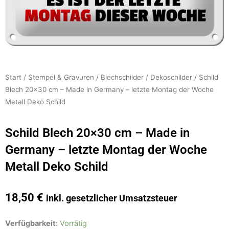
Start
/
Stempel & Gravuren
/
Blechschilder
/
Dekoschilder
/ Schild
Blech 20×30 cm – Made in Germany – letzte Montag der Woche
Metall Deko Schild
Schild Blech 20×30 cm – Made in
Germany – letzte Montag der Woche
Metall Deko Schild
18,50
€
inkl. gesetzlicher Umsatzsteuer
Schild
Verfügbarkeit:
Vorrätig