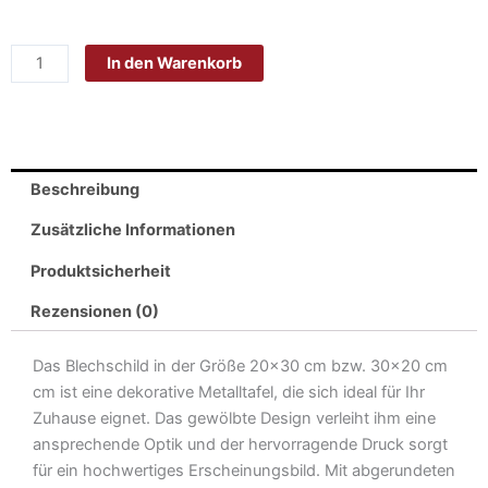
Blech
20x30
In den Warenkorb
cm
-
Made
in
Germany
Beschreibung
-
letzte
Zusätzliche Informationen
Montag
Produktsicherheit
der
Woche
Rezensionen (0)
Metall
Deko
Das Blechschild in der Größe 20×30 cm bzw. 30×20 cm
Schild
cm ist eine dekorative Metalltafel, die sich ideal für Ihr
Menge
Zuhause eignet. Das gewölbte Design verleiht ihm eine
ansprechende Optik und der hervorragende Druck sorgt
für ein hochwertiges Erscheinungsbild. Mit abgerundeten