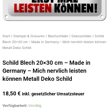
Start
/
Stempel & Gravuren
/
Blechschilder
/
Dekoschilder
/ Schild
Blech 20×30 cm – Made in Germany – Mich nervlich leisten können
Metall Deko Schild
Schild Blech 20×30 cm – Made in
Germany – Mich nervlich leisten
können Metall Deko Schild
18,50
€
inkl. gesetzlicher Umsatzsteuer
Schild
Verfügbarkeit:
Vorrätig