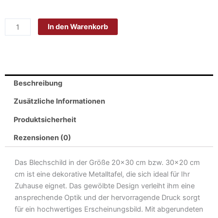
Blech
20x30
In den Warenkorb
cm
-
Made
in
Germany
Beschreibung
-
Mich
Zusätzliche Informationen
nervlich
Produktsicherheit
leisten
können
Rezensionen (0)
Metall
Deko
Das Blechschild in der Größe 20×30 cm bzw. 30×20 cm
Schild
cm ist eine dekorative Metalltafel, die sich ideal für Ihr
Menge
Zuhause eignet. Das gewölbte Design verleiht ihm eine
ansprechende Optik und der hervorragende Druck sorgt
für ein hochwertiges Erscheinungsbild. Mit abgerundeten