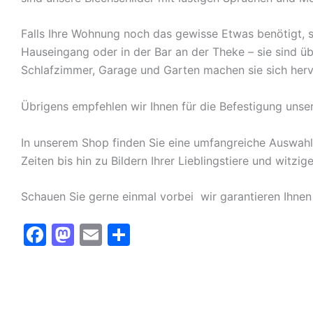
Falls Ihre Wohnung noch das gewisse Etwas benötigt, s
Hauseingang oder in der Bar an der Theke – sie sind ü
Schlafzimmer, Garage und Garten machen sie sich herv
Übrigens empfehlen wir Ihnen für die Befestigung unse
In unserem Shop finden Sie eine umfangreiche Auswah
Zeiten bis hin zu Bildern Ihrer Lieblingstiere und witz
Schauen Sie gerne einmal vorbei  wir garantieren Ihnen
F
M
E
T
a
a
m
ei
c
st
ai
le
e
o
l
n