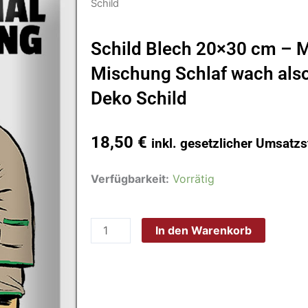
Schild
Schild Blech 20×30 cm – 
Mischung Schlaf wach als
Deko Schild
18,50
€
inkl. gesetzlicher Umsatzs
Schild
Verfügbarkeit:
Vorrätig
Blech
20x30
In den Warenkorb
cm
-
Made
in
Germany