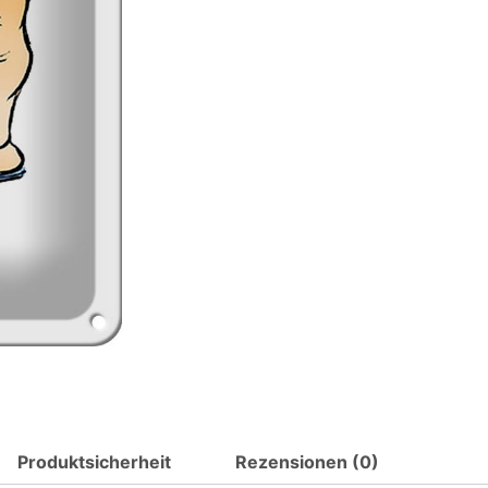
-
Mischung
Schlaf
wach
also
schwach
Metall
Deko
Schild
Menge
Produktsicherheit
Rezensionen (0)