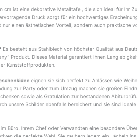
m ist eine dekorative Metalltafel, die sich ideal für Ihr 
hervorragende Druck sorgt für ein hochwertiges Erscheinun
nur einen ästhetischen Vorteil, sondern auch praktische v
?
Es besteht aus Stahlblech von höchster Qualität aus Deu
any” Produkt. Dieses Material garantiert Ihnen Langlebigkei
der Kunststoffprodukten.
eschenkidee
eignen sie sich perfekt zu Anlässen wie Weih
ladung zur Party oder zum Umzug machen sie großen Eindr
rschenken sowie als Gratulation zur bestandenen Abiturprü
 unsere Schilder ebenfalls bereichert und sie sind ideale B
en im Büro, Ihrem Chef oder Verwandten eine besondere Übe
tiven die perfekte Wahl. Sie zaubern jedem ein Lächeln ins