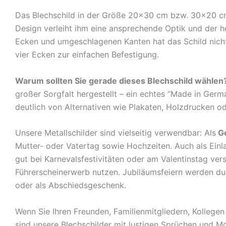
Das Blechschild in der Größe 20×30 cm bzw. 30×20 cm c
Design verleiht ihm eine ansprechende Optik und der 
Ecken und umgeschlagenen Kanten hat das Schild nicht 
vier Ecken zur einfachen Befestigung.
Warum sollten Sie gerade dieses Blechschild wählen
großer Sorgfalt hergestellt – ein echtes “Made in Germ
deutlich von Alternativen wie Plakaten, Holzdrucken o
Unsere Metallschilder sind vielseitig verwendbar: Als
G
Mutter- oder Vatertag sowie Hochzeiten. Auch als Ein
gut bei Karnevalsfestivitäten oder am Valentinstag ve
Führerscheinerwerb nutzen. Jubiläumsfeiern werden durch
oder als Abschiedsgeschenk.
Wenn Sie Ihren Freunden, Familienmitgliedern, Kolleg
sind unsere Blechschilder mit lustigen Sprüchen und Mo