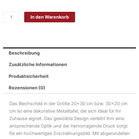
Blech
20x30
In den Warenkorb
cm
-
Made
in
Germany
Beschreibung
-
Sport
Zusätzliche Informationen
Sekt
Produktsicherheit
nackt
besser
Rezensionen (0)
Metall
Deko
Das Blechschild in der Größe 20×30 cm bzw. 30×20 cm
Schild
cm ist eine dekorative Metalltafel, die sich ideal für Ihr
Menge
Zuhause eignet. Das gewölbte Design verleiht ihm eine
ansprechende Optik und der hervorragende Druck sorgt
für ein hochwertiges Erscheinungsbild. Mit abgerundeten