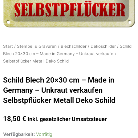
Start
/
Stempel & Gravuren
/
Blechschilder
/
Dekoschilder
/ Schild
Blech 20×30 cm – Made in Germany – Unkraut verkaufen
Selbstpflücker Metall Deko Schild
Schild Blech 20×30 cm – Made in
Germany – Unkraut verkaufen
Selbstpflücker Metall Deko Schild
18,50
€
inkl. gesetzlicher Umsatzsteuer
Schild
Verfügbarkeit:
Vorrätig