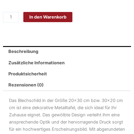
Blech
20x30
In den Warenkorb
cm
-
Made
in
Germany
Beschreibung
-
Unkraut
Zusätzliche Informationen
verkaufen
Produktsicherheit
Selbstpflücker
Metall
Rezensionen (0)
Deko
Schild
Das Blechschild in der Größe 20×30 cm bzw. 30×20 cm
Menge
cm ist eine dekorative Metalltafel, die sich ideal für Ihr
Zuhause eignet. Das gewölbte Design verleiht ihm eine
ansprechende Optik und der hervorragende Druck sorgt
für ein hochwertiges Erscheinungsbild. Mit abgerundeten