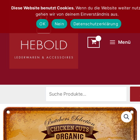
Zum
Suchen
Diese Website benutzt Cookies.
Wenn du die Website weiter nutz
Inhalt
gehen wir von deinem Einverständnis aus.
springen
OK
Nein
Datenschutzerklärung
Menü