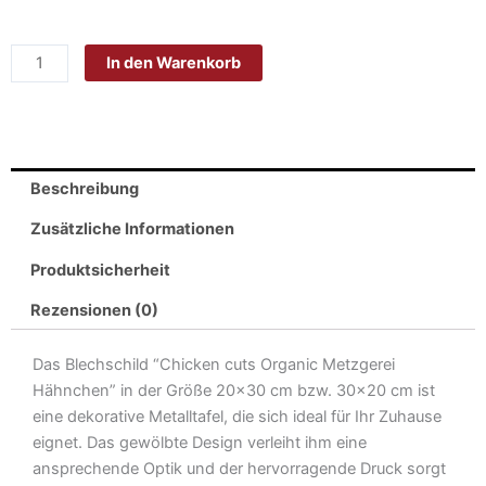
Blech
20x30cm
In den Warenkorb
-
Made
in
Germany-
Chicken
Beschreibung
cuts
Organic
Zusätzliche Informationen
Metzgerei
Produktsicherheit
Hähnchen
Menge
Rezensionen (0)
Das Blechschild “Chicken cuts Organic Metzgerei
Hähnchen” in der Größe 20×30 cm bzw. 30×20 cm ist
eine dekorative Metalltafel, die sich ideal für Ihr Zuhause
eignet. Das gewölbte Design verleiht ihm eine
ansprechende Optik und der hervorragende Druck sorgt