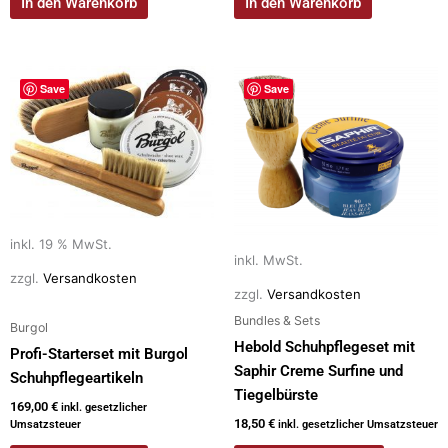
In den Warenkorb
In den Warenkorb
Dieses
Save
Save
Produkt
weist
mehrere
Varianten
auf.
Die
Optionen
inkl. 19 % MwSt.
inkl. MwSt.
können
zzgl.
Versandkosten
auf
zzgl.
Versandkosten
der
Bundles & Sets
Burgol
Produktseite
Hebold Schuhpflegeset mit
Profi-Starterset mit Burgol
gewählt
Saphir Creme Surfine und
Schuhpflegeartikeln
werden
Tiegelbürste
169,00
€
inkl. gesetzlicher
18,50
€
Umsatzsteuer
inkl. gesetzlicher Umsatzsteuer