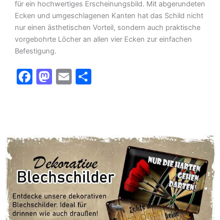
für ein hochwertiges Erscheinungsbild. Mit abgerundeten
Ecken und umgeschlagenen Kanten hat das Schild nicht
nur einen ästhetischen Vorteil, sondern auch praktische
vorgebohrte Löcher an allen vier Ecken zur einfachen
Befestigung.
F
M
E
T
a
a
m
ei
c
st
ai
le
e
o
l
n
b
d
o
o
o
n
k