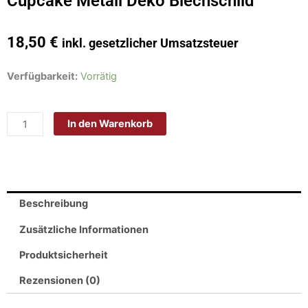
Cupcake Metall Deko Blechschild
18,50
€
inkl. gesetzlicher Umsatzsteuer
Schild
Verfügbarkeit:
Vorrätig
Blech
20x30cm
In den Warenkorb
-
Made
in
Germany
-
Beschreibung
Essen
all
Zusätzliche Informationen
you
Produktsicherheit
need
is
Rezensionen (0)
a
Cupcake