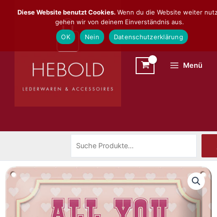
Zum
Suchen
Diese Website benutzt Cookies.
Wenn du die Website weiter nutz
Inhalt
gehen wir von deinem Einverständnis aus.
springen
OK
Nein
Datenschutzerklärung
Menü