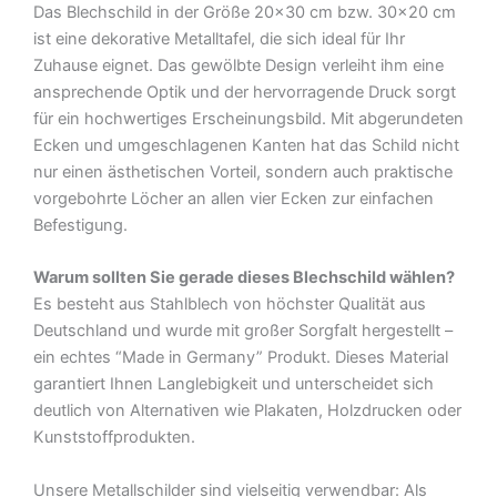
Das Blechschild in der Größe 20×30 cm bzw. 30×20 cm
Metall
ist eine dekorative Metalltafel, die sich ideal für Ihr
Deko
Zuhause eignet. Das gewölbte Design verleiht ihm eine
Blechschild
ansprechende Optik und der hervorragende Druck sorgt
Menge
für ein hochwertiges Erscheinungsbild. Mit abgerundeten
Ecken und umgeschlagenen Kanten hat das Schild nicht
nur einen ästhetischen Vorteil, sondern auch praktische
vorgebohrte Löcher an allen vier Ecken zur einfachen
Befestigung.
Warum sollten Sie gerade dieses Blechschild wählen?
Es besteht aus Stahlblech von höchster Qualität aus
Deutschland und wurde mit großer Sorgfalt hergestellt –
ein echtes “Made in Germany” Produkt. Dieses Material
garantiert Ihnen Langlebigkeit und unterscheidet sich
deutlich von Alternativen wie Plakaten, Holzdrucken oder
Kunststoffprodukten.
Unsere Metallschilder sind vielseitig verwendbar: Als