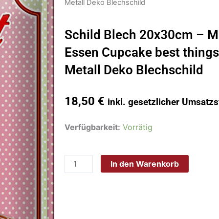
Metall Deko Blechschild
Schild Blech 20x30cm – M
Essen Cupcake best things 
Metall Deko Blechschild
18,50
€
inkl. gesetzlicher Umsatzs
Schild
Verfügbarkeit:
Vorrätig
Blech
20x30cm
In den Warenkorb
-
Made
in
Germany
-