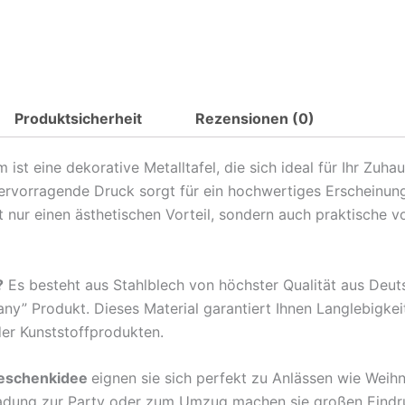
Produktsicherheit
Rezensionen (0)
t eine dekorative Metalltafel, die sich ideal für Ihr Zuha
hervorragende Druck sorgt für ein hochwertiges Erscheinun
nur einen ästhetischen Vorteil, sondern auch praktische v
?
Es besteht aus Stahlblech von höchster Qualität aus Deu
any” Produkt. Dieses Material garantiert Ihnen Langlebigkei
der Kunststoffprodukten.
eschenkidee
eignen sie sich perfekt zu Anlässen wie Weih
ladung zur Party oder zum Umzug machen sie großen Eindr