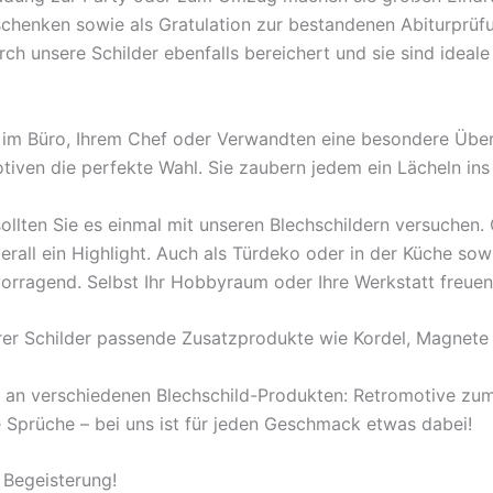
rschenken sowie als Gratulation zur bestandenen Abiturprü
 unsere Schilder ebenfalls bereichert und sie sind ideale B
en im Büro, Ihrem Chef oder Verwandten eine besondere Übe
tiven die perfekte Wahl. Sie zaubern jedem ein Lächeln ins
ollten Sie es einmal mit unseren Blechschildern versuchen
berall ein Highlight. Auch als Türdeko oder in der Küche s
orragend. Selbst Ihr Hobbyraum oder Ihre Werkstatt freuen
rer Schilder passende Zusatzprodukte wie Kordel, Magnete 
l an verschiedenen Blechschild-Produkten: Retromotive z
ige Sprüche – bei uns ist für jeden Geschmack etwas dabei!
 Begeisterung!