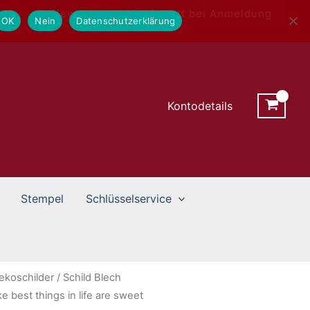
Newsletter - 10% Rabatt bei Anmeldung
OK
Nein
Datenschutzerklärung
Kontodetails
Stempel
Schlüsselservice
ekoschilder
/ Schild Blech
best things in life are sweet