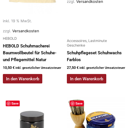
zzgl.
Versandkosten
inkl. 19 % MwSt.
zzgl.
Versandkosten
HEBOLD
Accessoires, Lastminute
Geschenke
HEBOLD Schuhmacherei
Baumwollbeutel für Schuhe-
Schuhpflegeset Schuhwachs
und Pflegemittel Natur
Farblos
10,50
€
27,50
€
inkl. gesetzlicher Umsatzsteuer
inkl. gesetzlicher Umsatzsteuer
In den Warenkorb
In den Warenkorb
Dieses
Save
Save
Produkt
weist
mehrere
Varianten