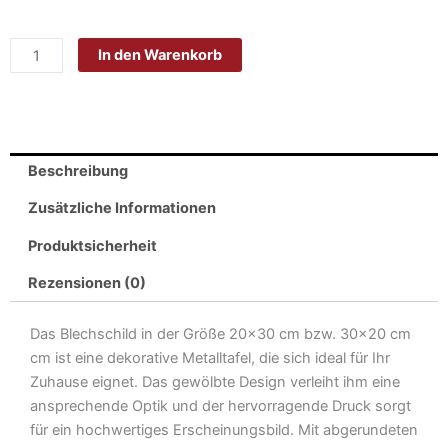
Blech
20x30cm
In den Warenkorb
-
Made
in
Germany
-
Beschreibung
Hund
in
Zusätzliche Informationen
diesem
Produktsicherheit
Haus
wacht
Rezensionen (0)
ein
Spaniel
Das Blechschild in der Größe 20×30 cm bzw. 30×20 cm
Metall
cm ist eine dekorative Metalltafel, die sich ideal für Ihr
Deko
Zuhause eignet. Das gewölbte Design verleiht ihm eine
Blechschild
ansprechende Optik und der hervorragende Druck sorgt
Menge
für ein hochwertiges Erscheinungsbild. Mit abgerundeten