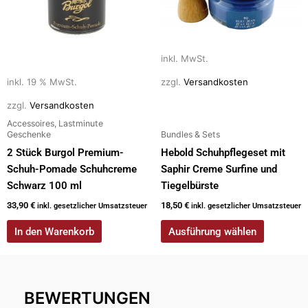
auf.
Die
Optionen
inkl. MwSt.
können
auf
inkl. 19 % MwSt.
zzgl.
Versandkosten
der
zzgl.
Versandkosten
Produktseite
Accessoires, Lastminute
gewählt
Geschenke
Bundles & Sets
werden
2 Stück Burgol Premium-
Hebold Schuhpflegeset mit
Schuh-Pomade Schuhcreme
Saphir Creme Surfine und
Schwarz 100 ml
Tiegelbürste
33,90
€
18,50
€
inkl. gesetzlicher Umsatzsteuer
inkl. gesetzlicher Umsatzsteuer
In den Warenkorb
Ausführung wählen
BEWERTUNGEN