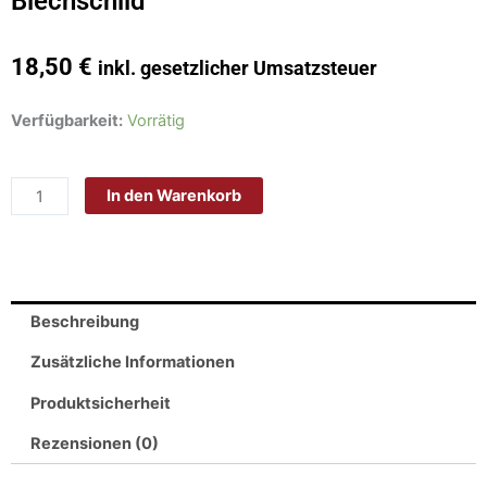
Blechschild
18,50
€
inkl. gesetzlicher Umsatzsteuer
Schild
Verfügbarkeit:
Vorrätig
Blech
20x30cm
In den Warenkorb
-
Made
in
Germany
-
Beschreibung
Kaffee
Coffee
Zusätzliche Informationen
Espresso
Produktsicherheit
Cappuccino
Latte
Rezensionen (0)
Metall
Deko