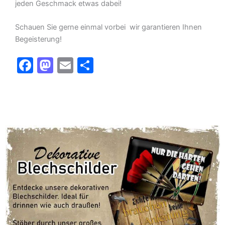
jeden Geschmack etwas dabei!
Schauen Sie gerne einmal vorbei  wir garantieren Ihnen
Begeisterung!
F
M
E
T
a
a
m
ei
c
st
ai
le
e
o
l
n
b
d
o
o
o
n
k