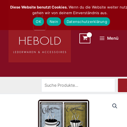
Zum
Suchen
Diese Website benutzt Cookies.
Wenn du die Website weiter nutz
Inhalt
gehen wir von deinem Einverständnis aus.
springen
OK
Nein
Datenschutzerklärung
Menü