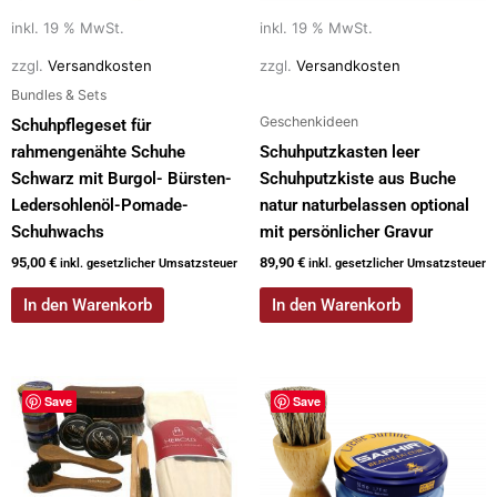
inkl. 19 % MwSt.
inkl. 19 % MwSt.
zzgl.
Versandkosten
zzgl.
Versandkosten
Bundles & Sets
Geschenkideen
Schuhpflegeset für
rahmengenähte Schuhe
Schuhputzkasten leer
Schwarz mit Burgol- Bürsten-
Schuhputzkiste aus Buche
Ledersohlenöl-Pomade-
natur naturbelassen optional
Schuhwachs
mit persönlicher Gravur
95,00
€
89,90
€
inkl. gesetzlicher Umsatzsteuer
inkl. gesetzlicher Umsatzsteuer
In den Warenkorb
In den Warenkorb
Dieses
Save
Save
Produkt
weist
mehrere
Varianten