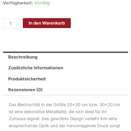
Schild
Verfügbarkeit:
Vorrätig
Blech
20x30cm
In den Warenkorb
-
Made
in
Germany
-
Beschreibung
No
Parking
Zusätzliche Informationen
stopping
Produktsicherheit
standing
Metall
Rezensionen (0)
Hinweis
Blechschild
Das Blechschild in der Größe 20×30 cm bzw. 30×20 cm
Menge
ist eine dekorative Metalltafel, die sich ideal für Ihr
Zuhause eignet. Das gewölbte Design verleiht ihm eine
ansprechende Optik und der hervorragende Druck sorgt