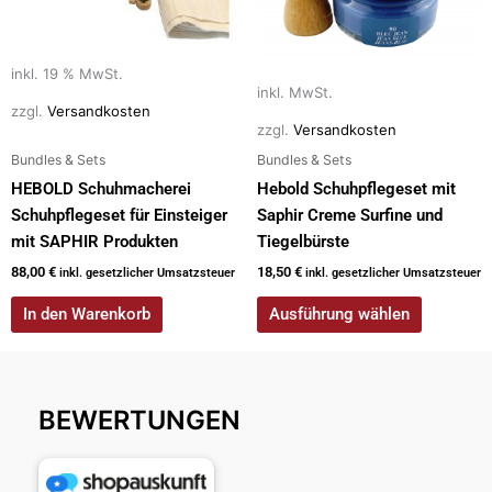
auf.
Die
inkl. 19 % MwSt.
Optionen
inkl. MwSt.
können
zzgl.
Versandkosten
auf
zzgl.
Versandkosten
der
Bundles & Sets
Bundles & Sets
Produktseite
HEBOLD Schuhmacherei
Hebold Schuhpflegeset mit
gewählt
Schuhpflegeset für Einsteiger
Saphir Creme Surfine und
werden
mit SAPHIR Produkten
Tiegelbürste
88,00
€
18,50
€
inkl. gesetzlicher Umsatzsteuer
inkl. gesetzlicher Umsatzsteuer
In den Warenkorb
Ausführung wählen
BEWERTUNGEN