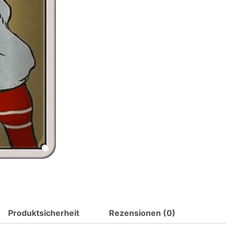
Retro
Cornell
Baseball
Schlagmann
Metall
Deko
Blechschild
Menge
Produktsicherheit
Rezensionen (0)