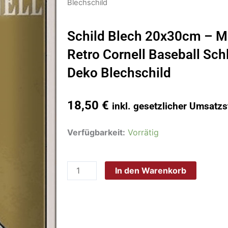
Blechschild
Schild Blech 20x30cm – M
Retro Cornell Baseball Sc
Deko Blechschild
18,50
€
inkl. gesetzlicher Umsatzs
Schild
Verfügbarkeit:
Vorrätig
Blech
20x30cm
In den Warenkorb
-
Made
in
Germany
-