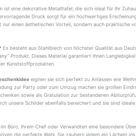
t eine dekorative Metalltafel, die sich ideal für Ihr Zuha
hervorragende Druck sorgt für ein hochwertiges Erscheinun
nur einen ästhetischen Vorteil, sondern auch praktische v
?
Es besteht aus Stahlblech von höchster Qualität aus Deu
any” Produkt. Dieses Material garantiert Ihnen Langlebigkei
der Kunststoffprodukten.
eschenkidee
eignen sie sich perfekt zu Anlässen wie Weih
ladung zur Party oder zum Umzug machen sie großen Eindr
rschenken sowie als Gratulation zur bestandenen Abiturprü
 unsere Schilder ebenfalls bereichert und sie sind ideale B
en im Büro, Ihrem Chef oder Verwandten eine besondere Übe
tiven die perfekte Wahl. Sie zaubern jedem ein Lächeln ins