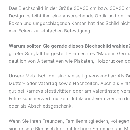
Das Blechschild in der Größe 20×30 cm bzw. 30×20 cm is
Design verleiht ihm eine ansprechende Optik und der 
Ecken und umgeschlagenen Kanten hat das Schild nicht 
vier Ecken zur einfachen Befestigung.
Warum sollten Sie gerade dieses Blechschild wählen
großer Sorgfalt hergestellt – ein echtes “Made in Germ
deutlich von Alternativen wie Plakaten, Holzdrucken o
Unsere Metallschilder sind vielseitig verwendbar: Als
G
Mutter- oder Vatertag sowie Hochzeiten. Auch als Ein
gut bei Karnevalsfestivitäten oder am Valentinstag ve
Führerscheinerwerb nutzen. Jubiläumsfeiern werden durch
oder als Abschiedsgeschenk.
Wenn Sie Ihren Freunden, Familienmitgliedern, Kolleg
sind unsere Blechschilder mit lustigen Sprüchen und Mo