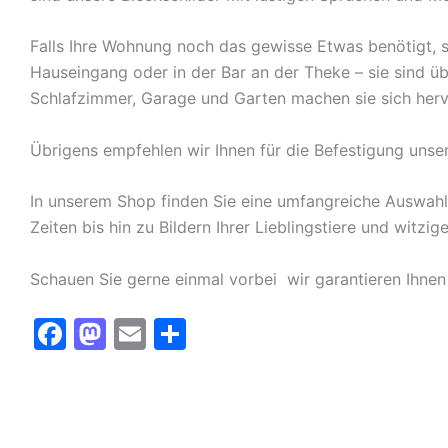
Falls Ihre Wohnung noch das gewisse Etwas benötigt, s
Hauseingang oder in der Bar an der Theke – sie sind ü
Schlafzimmer, Garage und Garten machen sie sich herv
Übrigens empfehlen wir Ihnen für die Befestigung unse
In unserem Shop finden Sie eine umfangreiche Auswah
Zeiten bis hin zu Bildern Ihrer Lieblingstiere und witz
Schauen Sie gerne einmal vorbei  wir garantieren Ihnen
F
M
E
T
a
a
m
ei
c
st
ai
le
e
o
l
n