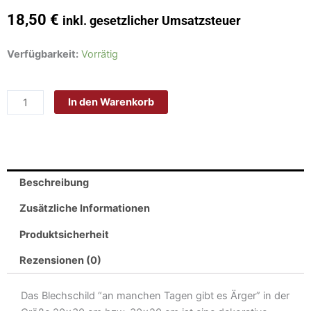
18,50
€
inkl. gesetzlicher Umsatzsteuer
Schild
Verfügbarkeit:
Vorrätig
Blech
20x30cm
In den Warenkorb
-
Made
in
Germany
-
Beschreibung
Spruch
an
Zusätzliche Informationen
manchen
Produktsicherheit
Tagen
gibt
Rezensionen (0)
es
Ärger
Das Blechschild “an manchen Tagen gibt es Ärger” in der
Metall