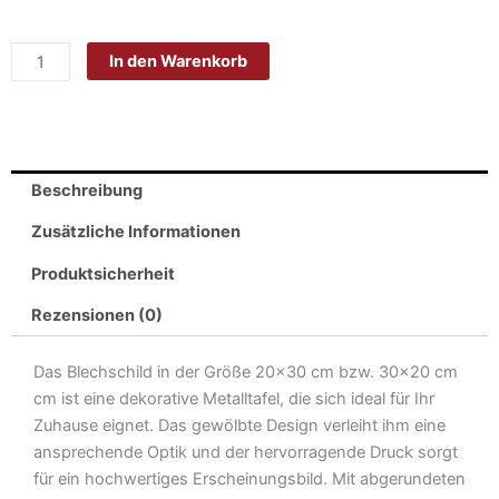
Blech
20x30cm
In den Warenkorb
-
Made
in
Germany
-
Beschreibung
Spruch
Birma
Zusätzliche Informationen
Katze
Produktsicherheit
klug
Metall
Rezensionen (0)
Deko
Schild
Das Blechschild in der Größe 20×30 cm bzw. 30×20 cm
Menge
cm ist eine dekorative Metalltafel, die sich ideal für Ihr
Zuhause eignet. Das gewölbte Design verleiht ihm eine
ansprechende Optik und der hervorragende Druck sorgt
für ein hochwertiges Erscheinungsbild. Mit abgerundeten