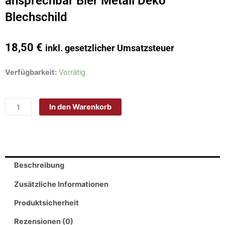
ansprechbar Bier Metall Deko
Blechschild
18,50
€
inkl. gesetzlicher Umsatzsteuer
Schild
Verfügbarkeit:
Vorrätig
Blech
20x30cm
In den Warenkorb
-
Made
in
Germany
-
Beschreibung
Spruch
falls
Zusätzliche Informationen
nicht
Produktsicherheit
ansprechbar
Bier
Rezensionen (0)