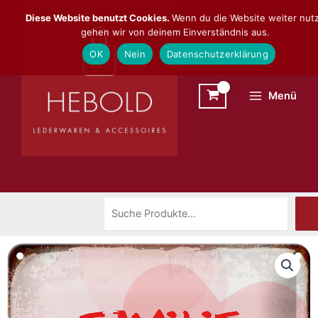
Zum
Suchen
Diese Website benutzt Cookies.
Wenn du die Website weiter nutz
Inhalt
gehen wir von deinem Einverständnis aus.
springen
OK
Nein
Datenschutzerklärung
Menü