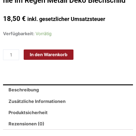
nie im Regen Metall Deko Blechschild
18,50
€
inkl. gesetzlicher Umsatzsteuer
Schild
Verfügbarkeit:
Vorrätig
Blech
20x30cm
In den Warenkorb
-
Made
in
Germany
-
Beschreibung
Spruch
Familie
Zusätzliche Informationen
lässt
Produktsicherheit
dich
nie
Rezensionen (0)
im
Regen