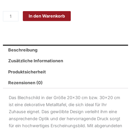
Blech
20x30cm
In den Warenkorb
-
Made
in
Germany
-
Beschreibung
Spruch
Freistaat
Zusätzliche Informationen
Bayern
Produktsicherheit
Wappen
Metall
Rezensionen (0)
Deko
Blechschild
Das Blechschild in der Größe 20×30 cm bzw. 30×20 cm
Menge
ist eine dekorative Metalltafel, die sich ideal für Ihr
Zuhause eignet. Das gewölbte Design verleiht ihm eine
ansprechende Optik und der hervorragende Druck sorgt
für ein hochwertiges Erscheinungsbild. Mit abgerundeten