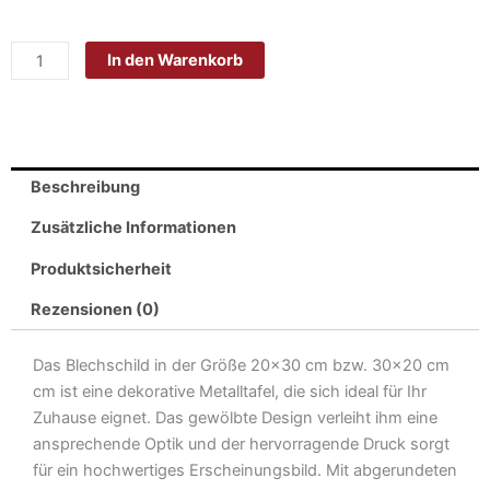
Blech
20x30cm
In den Warenkorb
-
Made
in
Germany
-
Beschreibung
Spruch
Golden
Zusätzliche Informationen
Retriever
Produktsicherheit
Hund
Metall
Rezensionen (0)
Deko
Schild
Das Blechschild in der Größe 20×30 cm bzw. 30×20 cm
Menge
cm ist eine dekorative Metalltafel, die sich ideal für Ihr
Zuhause eignet. Das gewölbte Design verleiht ihm eine
ansprechende Optik und der hervorragende Druck sorgt
für ein hochwertiges Erscheinungsbild. Mit abgerundeten