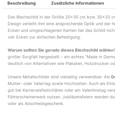
Beschreibung
Zusätzliche Informationen
Das Blechschild in der Größe 20×30 cm bzw. 30×20 cm c
Design verleiht ihm eine ansprechende Optik und der 
Ecken und umgeschlagenen Kanten hat das Schild nicht 
vier Ecken zur einfachen Befestigung.
Warum sollten Sie gerade dieses Blechschild wählen
großer Sorgfalt hergestellt – ein echtes “Made in Germ
deutlich von Alternativen wie Plakaten, Holzdrucken o
Unsere Metallschilder sind vielseitig verwendbar: Als
G
Mutter- oder Vatertag sowie Hochzeiten. Auch als Ein
gut bei Karnevalsfestivitäten oder am Valentinstag ve
Führerscheinerwerb nutzen. Jubiläumsfeiern werden durch
oder als Abschiedsgeschenk.