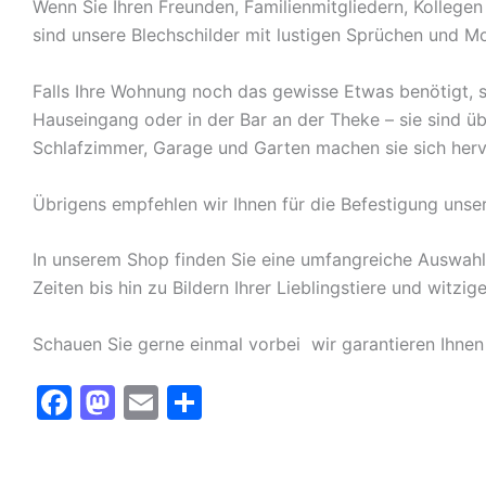
Wenn Sie Ihren Freunden, Familienmitgliedern, Kolleg
sind unsere Blechschilder mit lustigen Sprüchen und Mo
Falls Ihre Wohnung noch das gewisse Etwas benötigt, s
Hauseingang oder in der Bar an der Theke – sie sind ü
Schlafzimmer, Garage und Garten machen sie sich herv
Übrigens empfehlen wir Ihnen für die Befestigung unse
In unserem Shop finden Sie eine umfangreiche Auswah
Zeiten bis hin zu Bildern Ihrer Lieblingstiere und witz
Schauen Sie gerne einmal vorbei  wir garantieren Ihnen
F
M
E
T
a
a
m
ei
c
st
ai
le