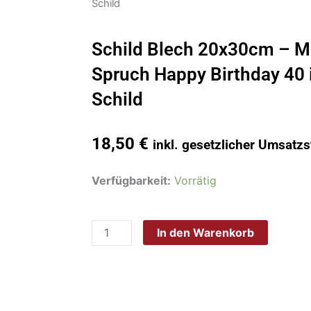
Schild
Schild Blech 20x30cm – M
Spruch Happy Birthday 40 
Schild
18,50
€
inkl. gesetzlicher Umsatzs
Schild
Verfügbarkeit:
Vorrätig
Blech
20x30cm
In den Warenkorb
-
Made
in
Germany
-