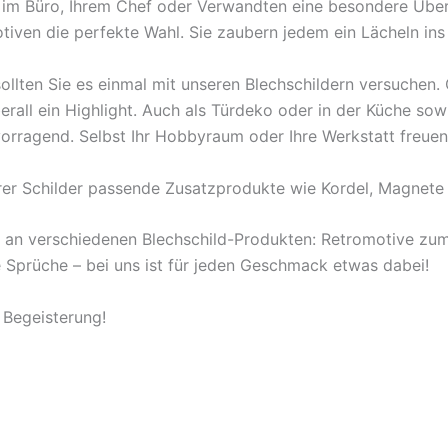
en im Büro, Ihrem Chef oder Verwandten eine besondere Übe
tiven die perfekte Wahl. Sie zaubern jedem ein Lächeln ins
ollten Sie es einmal mit unseren Blechschildern versuchen
berall ein Highlight. Auch als Türdeko oder in der Küche s
orragend. Selbst Ihr Hobbyraum oder Ihre Werkstatt freuen
rer Schilder passende Zusatzprodukte wie Kordel, Magnete 
l an verschiedenen Blechschild-Produkten: Retromotive z
ige Sprüche – bei uns ist für jeden Geschmack etwas dabei!
 Begeisterung!