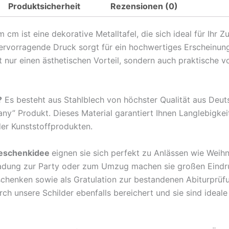
Produktsicherheit
Rezensionen (0)
Spruch
Happy
m ist eine dekorative Metalltafel, die sich ideal für Ihr 
Birthday
hervorragende Druck sorgt für ein hochwertiges Erscheinun
40
nur einen ästhetischen Vorteil, sondern auch praktische v
is
cool
Metall
?
Es besteht aus Stahlblech von höchster Qualität aus Deu
Deko
any” Produkt. Dieses Material garantiert Ihnen Langlebigkei
Schild
der Kunststoffprodukten.
Menge
eschenkidee
eignen sie sich perfekt zu Anlässen wie Weih
ladung zur Party oder zum Umzug machen sie großen Eindr
rschenken sowie als Gratulation zur bestandenen Abiturprü
 unsere Schilder ebenfalls bereichert und sie sind ideale B