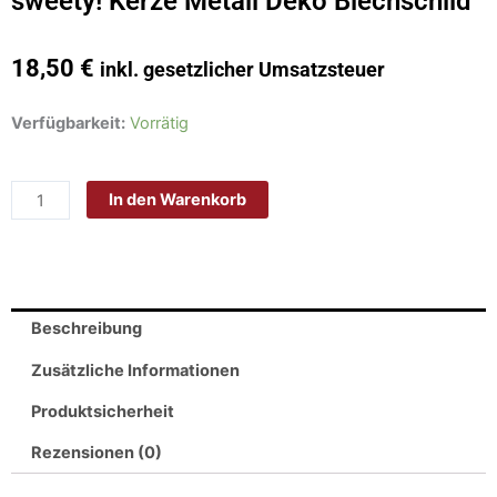
sweety! Kerze Metall Deko Blechschild
18,50
€
inkl. gesetzlicher Umsatzsteuer
Schild
Verfügbarkeit:
Vorrätig
Blech
20x30cm
In den Warenkorb
-
Made
in
Germany
-
Beschreibung
Spruch
Happy
Zusätzliche Informationen
Birthday
Produktsicherheit
sweety!
Kerze
Rezensionen (0)
Metall
Deko