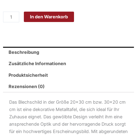
Blech
20x30cm
In den Warenkorb
-
Made
in
Germany
-
Beschreibung
Spruch
ich
Zusätzliche Informationen
mag
Produktsicherheit
dich
ein
Rezensionen (0)
bißchen
mehr
Das Blechschild in der Größe 20×30 cm bzw. 30×20 cm
Metall
cm ist eine dekorative Metalltafel, die sich ideal für Ihr
Deko
Zuhause eignet. Das gewölbte Design verleiht ihm eine
Blechschild
ansprechende Optik und der hervorragende Druck sorgt
Menge
für ein hochwertiges Erscheinungsbild. Mit abgerundeten