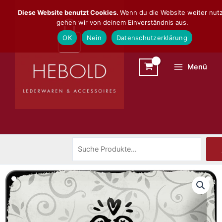
Zum
Suchen
Diese Website benutzt Cookies.
Wenn du die Website weiter nutz
Inhalt
gehen wir von deinem Einverständnis aus.
springen
OK
Nein
Datenschutzerklärung
Menü