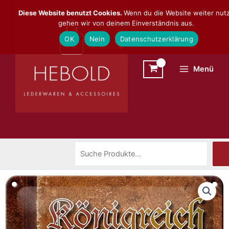
Zum
Suchen
Diese Website benutzt Cookies.
Wenn du die Website weiter nutz
Inhalt
gehen wir von deinem Einverständnis aus.
springen
OK
Nein
Datenschutzerklärung
Menü