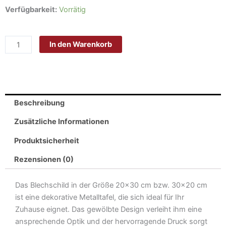
Schild
Verfügbarkeit:
Vorrätig
Blech
20x30cm
In den Warenkorb
-
Made
in
Germany
-
Beschreibung
Spruch
Königreich
Zusätzliche Informationen
Preussen
Produktsicherheit
Wappen
Metall
Rezensionen (0)
Deko
Blechschild
Das Blechschild in der Größe 20×30 cm bzw. 30×20 cm
Menge
ist eine dekorative Metalltafel, die sich ideal für Ihr
Zuhause eignet. Das gewölbte Design verleiht ihm eine
ansprechende Optik und der hervorragende Druck sorgt