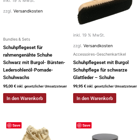
inkl. 19 % MwSt.
zzgl.
Versandkosten
inkl. 19 % MwSt.
Bundles & Sets
zzgl.
Versandkosten
Schuhpflegeset für
Accessoires-Geschenkartikel
rahmengenähte Schuhe
Schwarz mit Burgol- Bürsten-
Schuhpflegeset mit Burgol
Ledersohlenöl-Pomade-
Schuhpflege für schwarze
Schuhwachs
Glattleder – Schuhe
95,00
€
99,95
€
inkl. gesetzlicher Umsatzsteuer
inkl. gesetzlicher Umsatzsteuer
In den Warenkorb
In den Warenkorb
Save
Save