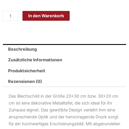
Blech
20x30cm
In den Warenkorb
-
Made
in
Germany
-
Beschreibung
Spruch
Leben
Zusätzliche Informationen
machte
Produktsicherheit
uns
zu
Rezensionen (0)
Schwestern
Metall
Das Blechschild in der Größe 20×30 cm bzw. 30×20 cm
Deko
cm ist eine dekorative Metalltafel, die sich ideal für Ihr
Blechschild
Zuhause eignet. Das gewölbte Design verleiht ihm eine
Menge
ansprechende Optik und der hervorragende Druck sorgt
für ein hochwertiges Erscheinungsbild. Mit abgerundeten