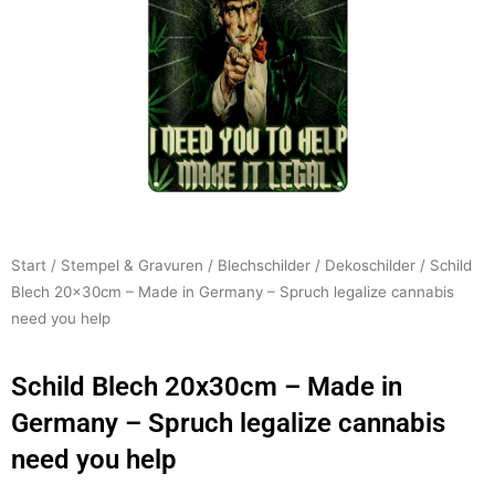
Start
/
Stempel & Gravuren
/
Blechschilder
/
Dekoschilder
/ Schild
Blech 20x30cm – Made in Germany – Spruch legalize cannabis
need you help
Schild Blech 20x30cm – Made in
Germany – Spruch legalize cannabis
need you help