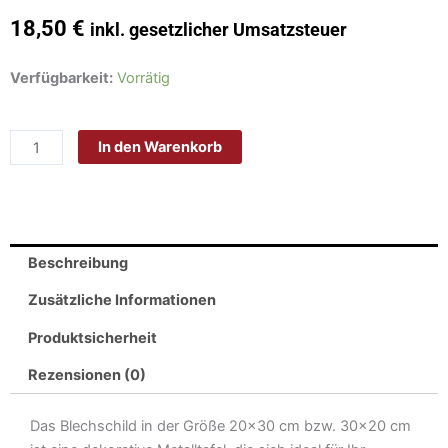
18,50
€
inkl. gesetzlicher Umsatzsteuer
Schild
Verfügbarkeit:
Vorrätig
Blech
20x30cm
In den Warenkorb
-
Made
in
Germany
-
Beschreibung
Spruch
legalize
Zusätzliche Informationen
cannabis
Produktsicherheit
need
you
Rezensionen (0)
help
Menge
Das Blechschild in der Größe 20×30 cm bzw. 30×20 cm