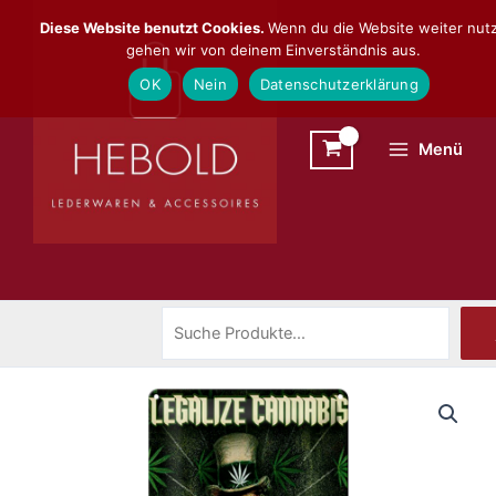
Zum
Suchen
Diese Website benutzt Cookies.
Wenn du die Website weiter nutz
Inhalt
gehen wir von deinem Einverständnis aus.
springen
OK
Nein
Datenschutzerklärung
Menü