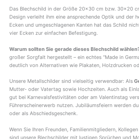
Das Blechschild in der Größe 20×30 cm bzw. 30×20 cm c
Design verleiht ihm eine ansprechende Optik und der 
Ecken und umgeschlagenen Kanten hat das Schild nicht 
vier Ecken zur einfachen Befestigung.
Warum sollten Sie gerade dieses Blechschild wählen
großer Sorgfalt hergestellt – ein echtes “Made in Germ
deutlich von Alternativen wie Plakaten, Holzdrucken o
Unsere Metallschilder sind vielseitig verwendbar: Als
G
Mutter- oder Vatertag sowie Hochzeiten. Auch als Ein
gut bei Karnevalsfestivitäten oder am Valentinstag ve
Führerscheinerwerb nutzen. Jubiläumsfeiern werden durch
oder als Abschiedsgeschenk.
Wenn Sie Ihren Freunden, Familienmitgliedern, Kolleg
sind unsere Blechschilder mit lustigen Sprüchen und Mo