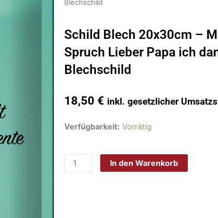
Blechschild
Schild Blech 20x30cm – M
Spruch Lieber Papa ich da
Blechschild
18,50
€
inkl. gesetzlicher Umsatzs
Schild
Verfügbarkeit:
Vorrätig
Blech
20x30cm
In den Warenkorb
-
Made
in
Germany
-