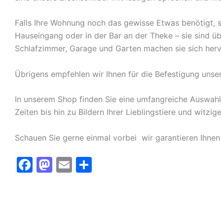
Falls Ihre Wohnung noch das gewisse Etwas benötigt, s
Hauseingang oder in der Bar an der Theke – sie sind ü
Schlafzimmer, Garage und Garten machen sie sich herv
Übrigens empfehlen wir Ihnen für die Befestigung unse
In unserem Shop finden Sie eine umfangreiche Auswah
Zeiten bis hin zu Bildern Ihrer Lieblingstiere und witz
Schauen Sie gerne einmal vorbei  wir garantieren Ihnen
F
M
E
T
a
a
m
ei
c
st
ai
le
e
o
l
n