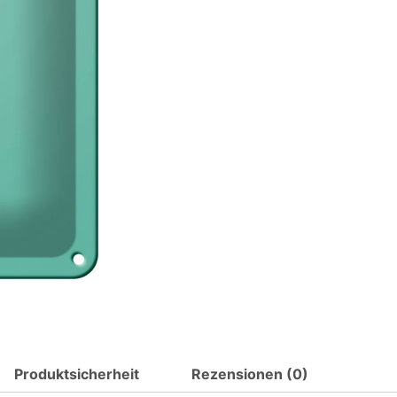
Spruch
Lieber
Papa
ich
danke
Metall
Deko
Blechschild
Menge
Produktsicherheit
Rezensionen (0)