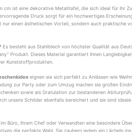
m ist eine dekorative Metalltafel, die sich ideal für Ihr 
hervorragende Druck sorgt für ein hochwertiges Erscheinun
nur einen ästhetischen Vorteil, sondern auch praktische v
?
Es besteht aus Stahlblech von höchster Qualität aus Deu
any” Produkt. Dieses Material garantiert Ihnen Langlebigkei
der Kunststoffprodukten.
eschenkidee
eignen sie sich perfekt zu Anlässen wie Weih
ladung zur Party oder zum Umzug machen sie großen Eindr
rschenken sowie als Gratulation zur bestandenen Abiturprü
 unsere Schilder ebenfalls bereichert und sie sind ideale B
en im Büro, Ihrem Chef oder Verwandten eine besondere Übe
tiven die perfekte Wahl. Sie zaubern jedem ein Lächeln ins