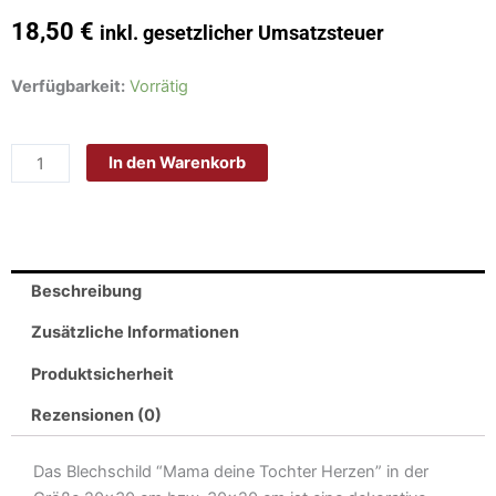
18,50
€
inkl. gesetzlicher Umsatzsteuer
Schild
Verfügbarkeit:
Vorrätig
Blech
20x30cm
In den Warenkorb
-
Made
in
Germany
-
Beschreibung
Spruch
Mama
Zusätzliche Informationen
deine
Produktsicherheit
Tochter
Herzen
Rezensionen (0)
Metall
Deko
Das Blechschild “Mama deine Tochter Herzen” in der
Blechschild