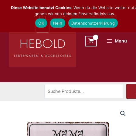
Zum
Suchen
Diese Website benutzt Cookies.
Wenn du die Website weiter nutz
Inhalt
gehen wir von deinem Einverständnis aus.
springen
OK
Nein
Datenschutzerklärung
Menü