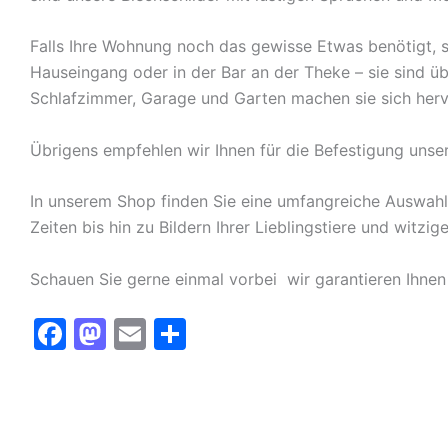
Falls Ihre Wohnung noch das gewisse Etwas benötigt, s
Hauseingang oder in der Bar an der Theke – sie sind ü
Schlafzimmer, Garage und Garten machen sie sich herv
Übrigens empfehlen wir Ihnen für die Befestigung unse
In unserem Shop finden Sie eine umfangreiche Auswah
Zeiten bis hin zu Bildern Ihrer Lieblingstiere und witz
Schauen Sie gerne einmal vorbei  wir garantieren Ihnen
F
M
E
T
a
a
m
ei
c
st
ai
le
e
o
l
n