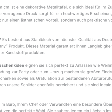
m ist eine dekorative Metalltafel, die sich ideal für Ihr 
hervorragende Druck sorgt für ein hochwertiges Erscheinun
nur einen ästhetischen Vorteil, sondern auch praktische v
?
Es besteht aus Stahlblech von höchster Qualität aus Deu
any” Produkt. Dieses Material garantiert Ihnen Langlebigkei
der Kunststoffprodukten.
eschenkidee
eignen sie sich perfekt zu Anlässen wie Weih
ladung zur Party oder zum Umzug machen sie großen Eindr
rschenken sowie als Gratulation zur bestandenen Abiturprü
 unsere Schilder ebenfalls bereichert und sie sind ideale B
en im Büro, Ihrem Chef oder Verwandten eine besondere Übe
tiven die perfekte Wahl. Sie zaubern jedem ein Lächeln ins