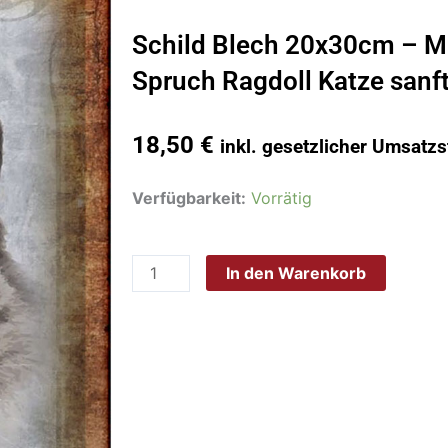
Schild Blech 20x30cm – M
Spruch Ragdoll Katze sanft
18,50
€
inkl. gesetzlicher Umsatzs
Schild
Verfügbarkeit:
Vorrätig
Blech
20x30cm
In den Warenkorb
-
Made
in
Germany
-
Spruch
Ragdoll