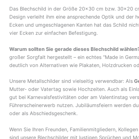
Das Blechschild in der Größe 20×30 cm bzw. 30×20 cm c
Design verleiht ihm eine ansprechende Optik und der 
Ecken und umgeschlagenen Kanten hat das Schild nicht 
vier Ecken zur einfachen Befestigung.
Warum sollten Sie gerade dieses Blechschild wählen
großer Sorgfalt hergestellt – ein echtes “Made in Germ
deutlich von Alternativen wie Plakaten, Holzdrucken o
Unsere Metallschilder sind vielseitig verwendbar: Als
G
Mutter- oder Vatertag sowie Hochzeiten. Auch als Ein
gut bei Karnevalsfestivitäten oder am Valentinstag ve
Führerscheinerwerb nutzen. Jubiläumsfeiern werden durch
oder als Abschiedsgeschenk.
Wenn Sie Ihren Freunden, Familienmitgliedern, Kolleg
sind unsere Blechschilder mit lustigen Sprüchen und Mo