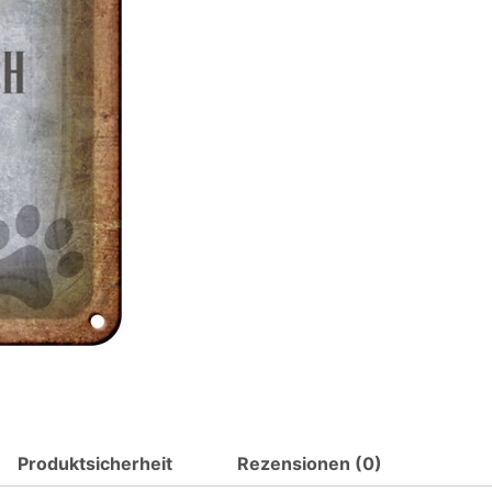
Katze
sanft
Metall
Deko
Schild
Menge
Produktsicherheit
Rezensionen (0)