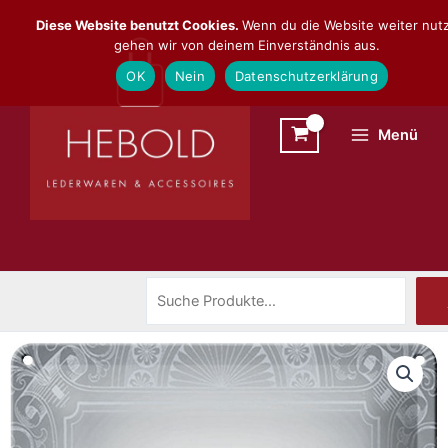
Zum
Suchen
Diese Website benutzt Cookies.
Wenn du die Website weiter nutz
Inhalt
gehen wir von deinem Einverständnis aus.
springen
OK
Nein
Datenschutzerklärung
Menü