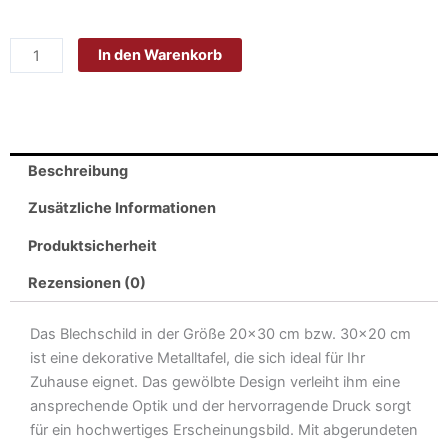
Blech
20x30cm
In den Warenkorb
-
Made
in
Germany
-
Beschreibung
Spruch
Superhelden
Zusätzliche Informationen
ohne
Produktsicherheit
Umhang
PAPA
Rezensionen (0)
Metall
Deko
Das Blechschild in der Größe 20×30 cm bzw. 30×20 cm
Blechschild
ist eine dekorative Metalltafel, die sich ideal für Ihr
Menge
Zuhause eignet. Das gewölbte Design verleiht ihm eine
ansprechende Optik und der hervorragende Druck sorgt
für ein hochwertiges Erscheinungsbild. Mit abgerundeten