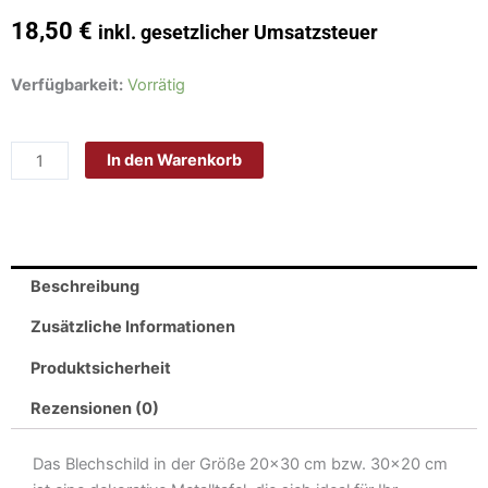
18,50
€
inkl. gesetzlicher Umsatzsteuer
Schild
Verfügbarkeit:
Vorrätig
Blech
20x30cm
In den Warenkorb
-
Made
in
Germany
-
Beschreibung
Spruch
warning
Zusätzliche Informationen
restricted
Produktsicherheit
area
keep
Rezensionen (0)
out
Menge
Das Blechschild in der Größe 20×30 cm bzw. 30×20 cm