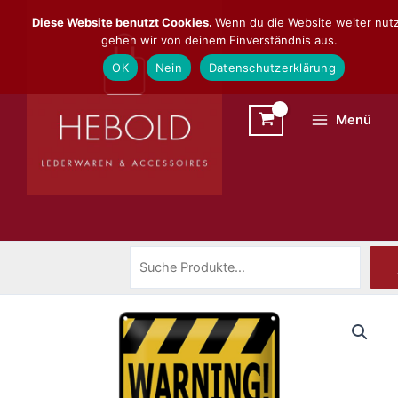
Zum
Suchen
Diese Website benutzt Cookies.
Wenn du die Website weiter nutz
Inhalt
gehen wir von deinem Einverständnis aus.
springen
OK
Nein
Datenschutzerklärung
Menü