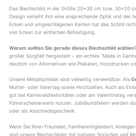
Das Blechschild in der Größe 20×30 cm bzw. 30×20 cm c
Design verleiht ihm eine ansprechende Optik und der 
Ecken und umgeschlagenen Kanten hat das Schild nicht 
vier Ecken zur einfachen Befestigung.
Warum sollten Sie gerade dieses Blechschild wählen
großer Sorgfalt hergestellt – ein echtes “Made in Germ
deutlich von Alternativen wie Plakaten, Holzdrucken o
Unsere Metallschilder sind vielseitig verwendbar: Als
G
Mutter- oder Vatertag sowie Hochzeiten. Auch als Ein
gut bei Karnevalsfestivitäten oder am Valentinstag ve
Führerscheinerwerb nutzen. Jubiläumsfeiern werden durch
oder als Abschiedsgeschenk.
Wenn Sie Ihren Freunden, Familienmitgliedern, Kolleg
sind unsere Blechschilder mit lustigen Sprüchen und Mo