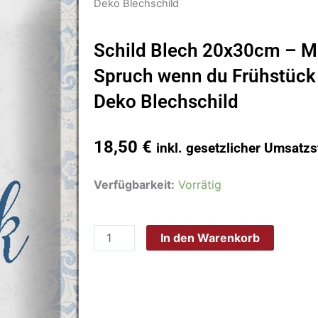
Deko Blechschild
Schild Blech 20x30cm – M
Spruch wenn du Frühstück 
Deko Blechschild
18,50
€
inkl. gesetzlicher Umsatzs
Schild
Verfügbarkeit:
Vorrätig
Blech
20x30cm
In den Warenkorb
-
Made
in
Germany
-