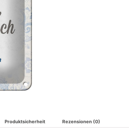
Spruch
wenn
du
Frühstück
ans
Bett
Metall
Deko
Blechschild
Menge
Produktsicherheit
Rezensionen (0)