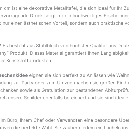
m ist eine dekorative Metalltafel, die sich ideal für Ihr 
hervorragende Druck sorgt für ein hochwertiges Erscheinun
nur einen ästhetischen Vorteil, sondern auch praktische v
?
Es besteht aus Stahlblech von höchster Qualität aus Deu
any” Produkt. Dieses Material garantiert Ihnen Langlebigkei
der Kunststoffprodukten.
eschenkidee
eignen sie sich perfekt zu Anlässen wie Weih
ladung zur Party oder zum Umzug machen sie großen Eindr
rschenken sowie als Gratulation zur bestandenen Abiturprü
 unsere Schilder ebenfalls bereichert und sie sind ideale B
en im Büro, Ihrem Chef oder Verwandten eine besondere Übe
tiven die perfekte Wahl. Sie zaubern jedem ein Lächeln ins