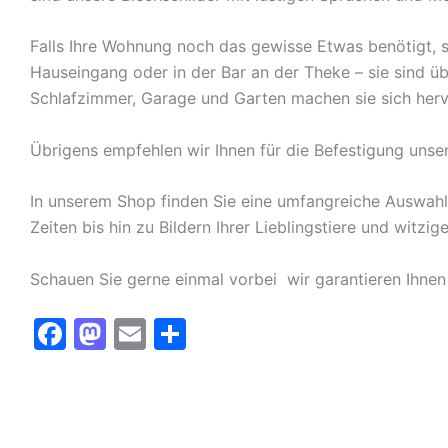
Falls Ihre Wohnung noch das gewisse Etwas benötigt, s
Hauseingang oder in der Bar an der Theke – sie sind ü
Schlafzimmer, Garage und Garten machen sie sich herv
Übrigens empfehlen wir Ihnen für die Befestigung unse
In unserem Shop finden Sie eine umfangreiche Auswah
Zeiten bis hin zu Bildern Ihrer Lieblingstiere und witz
Schauen Sie gerne einmal vorbei  wir garantieren Ihnen
F
M
E
T
a
a
m
ei
c
st
ai
le
e
o
l
n