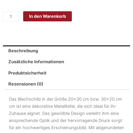
Blech
20x30cm
In den Warenkorb
-
Made
in
Germany
-
Beschreibung
Spruch
Werkstatt
Zusätzliche Informationen
Regeln
Produktsicherheit
Werkstatt
Metall
Rezensionen (0)
Deko
Blechschild
Das Blechschild in der Größe 20×30 cm bzw. 30×20 cm
Menge
cm ist eine dekorative Metalltafel, die sich ideal für Ihr
Zuhause eignet. Das gewölbte Design verleiht ihm eine
ansprechende Optik und der hervorragende Druck sorgt
für ein hochwertiges Erscheinungsbild. Mit abgerundeten