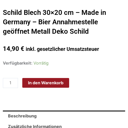
Schild Blech 30×20 cm – Made in
Germany – Bier Annahmestelle
geöffnet Metall Deko Schild
14,90
€
inkl. gesetzlicher Umsatzsteuer
Schild
Verfügbarkeit:
Vorrätig
Blech
30x20
In den Warenkorb
cm
-
Made
in
Germany
Beschreibung
-
Bier
Zusätzliche Informationen