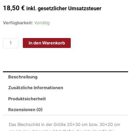
18,50
€
inkl. gesetzlicher Umsatzsteuer
Schild
Verfügbarkeit:
Vorrätig
Blech
30x20
In den Warenkorb
cm
-
Made
in
Germany
Beschreibung
-
Born
Zusätzliche Informationen
in
Produktsicherheit
DDR
Fahne
Rezensionen (0)
Metall
Deko
Das Blechschild in der Größe 20×30 cm bzw. 30×20 cm
Schild