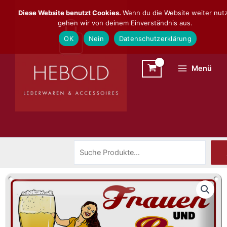
Zum
Suchen
Diese Website benutzt Cookies.
Wenn du die Website weiter nutz
Inhalt
gehen wir von deinem Einverständnis aus.
springen
OK
Nein
Datenschutzerklärung
Menü