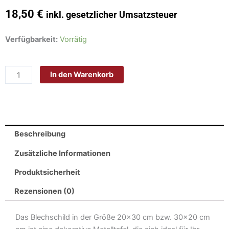
18,50
€
inkl. gesetzlicher Umsatzsteuer
Schild
Verfügbarkeit:
Vorrätig
Blech
30x20
In den Warenkorb
cm
-
Made
in
Germany
Beschreibung
-
Frauen
Zusätzliche Informationen
und
Produktsicherheit
Bier
lieben
Rezensionen (0)
wir
Metall
Das Blechschild in der Größe 20×30 cm bzw. 30×20 cm
Deko