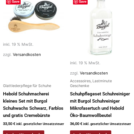
Save
Save
inkl. 19 % MwSt.
zzgl.
Versandkosten
inkl. 19 % MwSt.
zzgl.
Versandkosten
Accessoires, Lastminute
Glattlederpflege für Schuhe
Geschenke
Hebold Schuhmacherei
Schuhpflegeset Schuhreiniger
kleines Set mit Burgol
mit Burgol Schuhreiniger
Schuhwachs Schwarz, Farblos
Mikrofasertuch und Hebold
und gratis Cremebürste
Öko-Baumwollbeutel
33,50
€
36,00
€
inkl. gesetzlicher Umsatzsteuer
inkl. gesetzlicher Umsatzsteuer