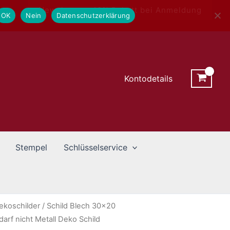
Newsletter - 10% Rabatt bei Anmeldung
OK
Nein
Datenschutzerklärung
Kontodetails
Stempel
Schlüsselservice
ekoschilder
/ Schild Blech 30×20
arf nicht Metall Deko Schild