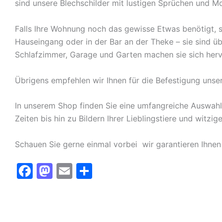
sind unsere Blechschilder mit lustigen Sprüchen und Mo
Falls Ihre Wohnung noch das gewisse Etwas benötigt, s
Hauseingang oder in der Bar an der Theke – sie sind ü
Schlafzimmer, Garage und Garten machen sie sich herv
Übrigens empfehlen wir Ihnen für die Befestigung unse
In unserem Shop finden Sie eine umfangreiche Auswah
Zeiten bis hin zu Bildern Ihrer Lieblingstiere und witz
Schauen Sie gerne einmal vorbei  wir garantieren Ihnen
F
M
E
T
a
a
m
ei
c
st
ai
le
e
o
l
n