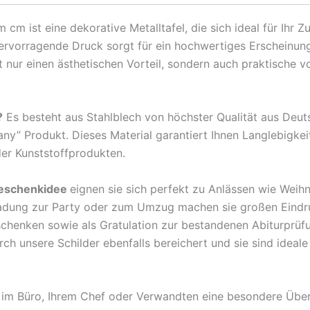
Katzenregeln
m ist eine dekorative Metalltafel, die sich ideal für Ihr 
Katze
hervorragende Druck sorgt für ein hochwertiges Erscheinun
darf
nur einen ästhetischen Vorteil, sondern auch praktische v
nicht
Metall
Deko
?
Es besteht aus Stahlblech von höchster Qualität aus Deu
Schild
any” Produkt. Dieses Material garantiert Ihnen Langlebigkei
Menge
der Kunststoffprodukten.
eschenkidee
eignen sie sich perfekt zu Anlässen wie Weih
ladung zur Party oder zum Umzug machen sie großen Eindr
rschenken sowie als Gratulation zur bestandenen Abiturprü
 unsere Schilder ebenfalls bereichert und sie sind ideale B
en im Büro, Ihrem Chef oder Verwandten eine besondere Übe