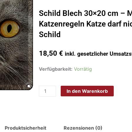
Schild Blech 30×20 cm – 
Katzenregeln Katze darf ni
Schild
18,50
€
inkl. gesetzlicher Umsatzs
Schild
Verfügbarkeit:
Vorrätig
Blech
30x20
In den Warenkorb
cm
-
Made
in
Germany
Produktsicherheit
Rezensionen (0)
-