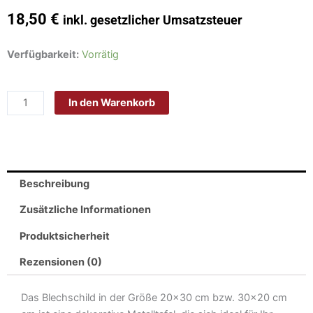
18,50
€
inkl. gesetzlicher Umsatzsteuer
Schild
Verfügbarkeit:
Vorrätig
Blech
30x20
In den Warenkorb
cm
-
Made
in
Germany
Beschreibung
-
keine
Zusätzliche Informationen
Freunde
Produktsicherheit
Sammlung
an
Rezensionen (0)
Irren
Metall
Das Blechschild in der Größe 20×30 cm bzw. 30×20 cm
Deko