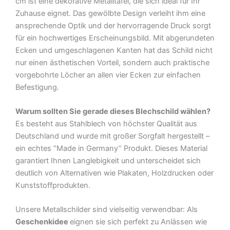
cm ist eine dekorative Metalltafel, die sich ideal für Ihr
Schild
Zuhause eignet. Das gewölbte Design verleiht ihm eine
Menge
ansprechende Optik und der hervorragende Druck sorgt
für ein hochwertiges Erscheinungsbild. Mit abgerundeten
Ecken und umgeschlagenen Kanten hat das Schild nicht
nur einen ästhetischen Vorteil, sondern auch praktische
vorgebohrte Löcher an allen vier Ecken zur einfachen
Befestigung.
Warum sollten Sie gerade dieses Blechschild wählen?
Es besteht aus Stahlblech von höchster Qualität aus
Deutschland und wurde mit großer Sorgfalt hergestellt –
ein echtes “Made in Germany” Produkt. Dieses Material
garantiert Ihnen Langlebigkeit und unterscheidet sich
deutlich von Alternativen wie Plakaten, Holzdrucken oder
Kunststoffprodukten.
Unsere Metallschilder sind vielseitig verwendbar: Als
Geschenkidee
eignen sie sich perfekt zu Anlässen wie