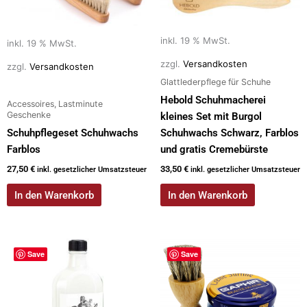
inkl. 19 % MwSt.
inkl. 19 % MwSt.
zzgl.
Versandkosten
zzgl.
Versandkosten
Glattlederpflege für Schuhe
Hebold Schuhmacherei
Accessoires, Lastminute
Geschenke
kleines Set mit Burgol
Schuhpflegeset Schuhwachs
Schuhwachs Schwarz, Farblos
Farblos
und gratis Cremebürste
27,50
€
33,50
€
inkl. gesetzlicher Umsatzsteuer
inkl. gesetzlicher Umsatzsteuer
In den Warenkorb
In den Warenkorb
Dieses
Save
Save
Produkt
weist
mehrere