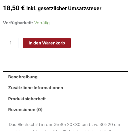
18,50
€
inkl. gesetzlicher Umsatzsteuer
Schild
Verfügbarkeit:
Vorrätig
Blech
30x20
In den Warenkorb
cm
-
Made
in
Germany
Beschreibung
-
Nutzkatze
Zusätzliche Informationen
bitte
Produktsicherheit
nicht
stören
Rezensionen (0)
blaues
Metall
Das Blechschild in der Größe 20×30 cm bzw. 30×20 cm
Deko