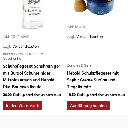
Varianten
auf.
Die
Optionen
inkl. MwSt.
können
auf
inkl. 19 % MwSt.
zzgl.
Versandkosten
der
zzgl.
Versandkosten
Produktseite
Accessoires, Lastminute
gewählt
Geschenke
werden
Bundles & Sets
Schuhpflegeset Schuhreiniger
mit Burgol Schuhreiniger
Hebold Schuhpflegeset mit
Mikrofasertuch und Hebold
Saphir Creme Surfine und
Öko-Baumwollbeutel
Tiegelbürste
36,00
€
18,50
€
inkl. gesetzlicher Umsatzsteuer
inkl. gesetzlicher Umsatzsteuer
In den Warenkorb
Ausführung wählen