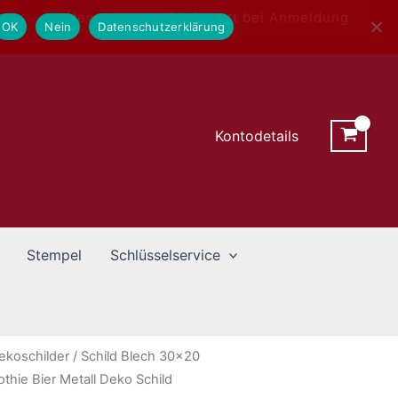
Newsletter - 10% Rabatt bei Anmeldung
OK
Nein
Datenschutzerklärung
Kontodetails
Stempel
Schlüsselservice
ekoschilder
/ Schild Blech 30×20
thie Bier Metall Deko Schild