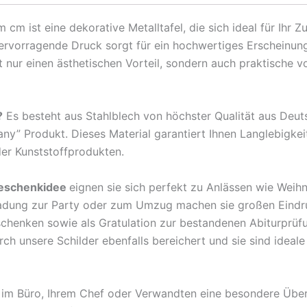
Zeit
m ist eine dekorative Metalltafel, die sich ideal für Ihr 
für
hervorragende Druck sorgt für ein hochwertiges Erscheinun
Hopfen
nur einen ästhetischen Vorteil, sondern auch praktische v
Smoothie
Bier
Metall
?
Es besteht aus Stahlblech von höchster Qualität aus Deu
Deko
any” Produkt. Dieses Material garantiert Ihnen Langlebigkei
Schild
der Kunststoffprodukten.
Menge
eschenkidee
eignen sie sich perfekt zu Anlässen wie Weih
ladung zur Party oder zum Umzug machen sie großen Eindr
rschenken sowie als Gratulation zur bestandenen Abiturprü
 unsere Schilder ebenfalls bereichert und sie sind ideale B
en im Büro, Ihrem Chef oder Verwandten eine besondere Übe