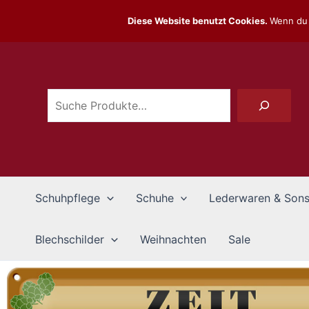
Zum
Diese Website benutzt Cookies.
Wenn du 
Inhalt
Suchen
springen
Schuhpflege
Schuhe
Lederwaren & Sons
Blechschilder
Weihnachten
Sale