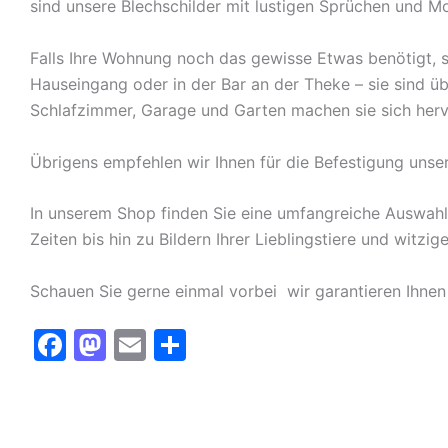
sind unsere Blechschilder mit lustigen Sprüchen und Mo
Falls Ihre Wohnung noch das gewisse Etwas benötigt, s
Hauseingang oder in der Bar an der Theke – sie sind ü
Schlafzimmer, Garage und Garten machen sie sich herv
Übrigens empfehlen wir Ihnen für die Befestigung unse
In unserem Shop finden Sie eine umfangreiche Auswah
Zeiten bis hin zu Bildern Ihrer Lieblingstiere und witz
Schauen Sie gerne einmal vorbei  wir garantieren Ihnen
F
M
E
T
a
a
m
ei
c
st
ai
le
e
o
l
n