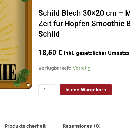
Schild Blech 30×20 cm – 
Zeit für Hopfen Smoothie B
Schild
18,50
€
inkl. gesetzlicher Umsatzs
Schild
Verfügbarkeit:
Vorrätig
Blech
30x20
In den Warenkorb
cm
-
Made
in
Germany
Produktsicherheit
Rezensionen (0)
-