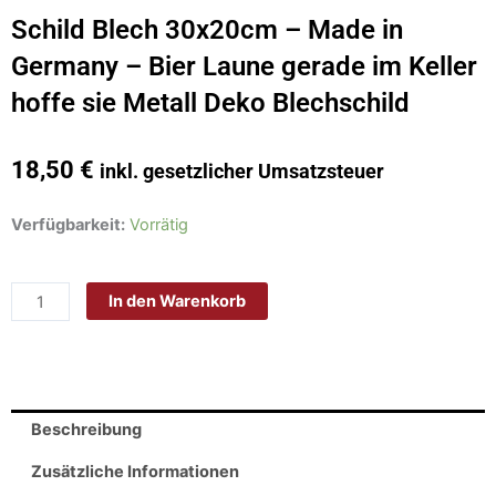
Schild Blech 30x20cm – Made in
Germany – Bier Laune gerade im Keller
hoffe sie Metall Deko Blechschild
18,50
€
inkl. gesetzlicher Umsatzsteuer
Schild
Verfügbarkeit:
Vorrätig
Blech
30x20cm
In den Warenkorb
-
Made
in
Germany
-
Beschreibung
Bier
Laune
Zusätzliche Informationen
gerade