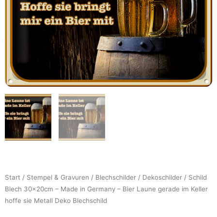
Start
/
Stempel & Gravuren
/
Blechschilder
/
Dekoschilder
/ Schild
Blech 30x20cm – Made in Germany – Bier Laune gerade im Keller
hoffe sie Metall Deko Blechschild