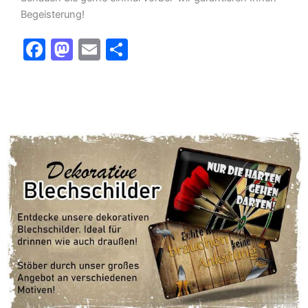
Begeisterung!
F
M
E
T
a
a
m
ei
c
st
ai
le
e
o
l
n
b
d
o
o
o
n
k