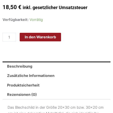
18,50
€
inkl. gesetzlicher Umsatzsteuer
Schild
Verfügbarkeit:
Vorrätig
Blech
30x20cm
In den Warenkorb
-
Made
in
Germany
-
Beschreibung
Elektriker
nicht
Zusätzliche Informationen
alle
Produktsicherheit
Helden
Metall
Rezensionen (0)
Deko
Schild
Das Blechschild in der Größe 20×30 cm bzw. 30×20 cm
Menge