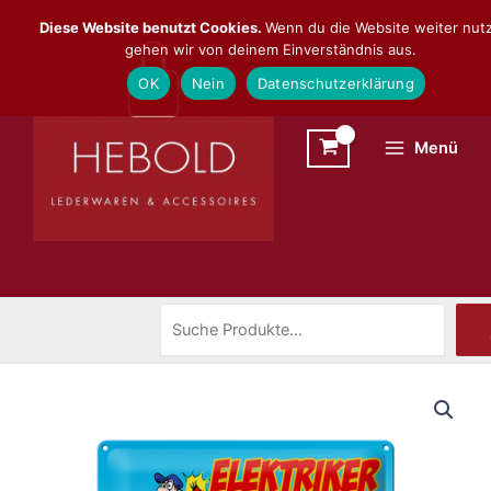
Zum
Suchen
Diese Website benutzt Cookies.
Wenn du die Website weiter nutz
Inhalt
gehen wir von deinem Einverständnis aus.
springen
OK
Nein
Datenschutzerklärung
Menü