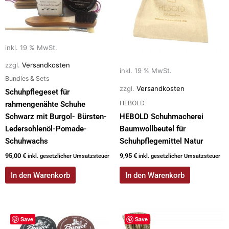
inkl. 19 % MwSt.
zzgl.
Versandkosten
inkl. 19 % MwSt.
Bundles & Sets
zzgl.
Versandkosten
Schuhpflegeset für
HEBOLD
rahmengenähte Schuhe
Schwarz mit Burgol- Bürsten-
HEBOLD Schuhmacherei
Ledersohlenöl-Pomade-
Baumwollbeutel für
Schuhwachs
Schuhpflegemittel Natur
95,00
€
9,95
€
inkl. gesetzlicher Umsatzsteuer
inkl. gesetzlicher Umsatzsteuer
In den Warenkorb
In den Warenkorb
Dieses
Save
Save
Produkt