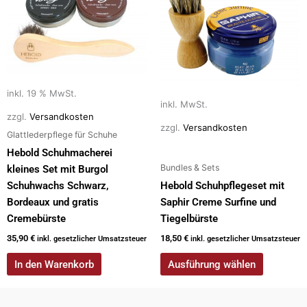
weist
mehrere
Varianten
auf.
Die
inkl. 19 % MwSt.
Optionen
inkl. MwSt.
können
zzgl.
Versandkosten
auf
zzgl.
Versandkosten
Glattlederpflege für Schuhe
der
Hebold Schuhmacherei
Produktseite
Bundles & Sets
kleines Set mit Burgol
gewählt
Schuhwachs Schwarz,
Hebold Schuhpflegeset mit
werden
Bordeaux und gratis
Saphir Creme Surfine und
Cremebürste
Tiegelbürste
35,90
€
18,50
€
inkl. gesetzlicher Umsatzsteuer
inkl. gesetzlicher Umsatzsteuer
In den Warenkorb
Ausführung wählen