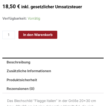
18,50
€
inkl. gesetzlicher Umsatzsteuer
Schild
Verfügbarkeit:
Vorrätig
Blech
30x20cm
In den Warenkorb
-
Made
in
Germany
-
Beschreibung
Flagge
Italien
Zusätzliche Informationen
Fahne
Produktsicherheit
Metall
Deko
Rezensionen (0)
Blechschild
Menge
Das Blechschild “Flagge Italien” in der Größe 20×30 cm