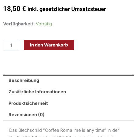
18,50
€
inkl. gesetzlicher Umsatzsteuer
Schild
Verfügbarkeit:
Vorrätig
Blech
30x20cm
In den Warenkorb
-
Made
in
Germany
-
Beschreibung
Kaffee
Coffee
Zusätzliche Informationen
Roma
Produktsicherheit
ime
is
Rezensionen (0)
any
time
Das Blechschild “Coffee Roma ime is any time” in der
Metall