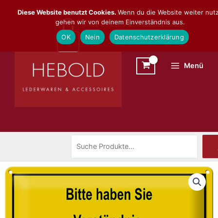
Zum
Suchen
Diese Website benutzt Cookies.
Wenn du die Website weiter nutz
Inhalt
gehen wir von deinem Einverständnis aus.
springen
OK
Nein
Datenschutzerklärung
Menü