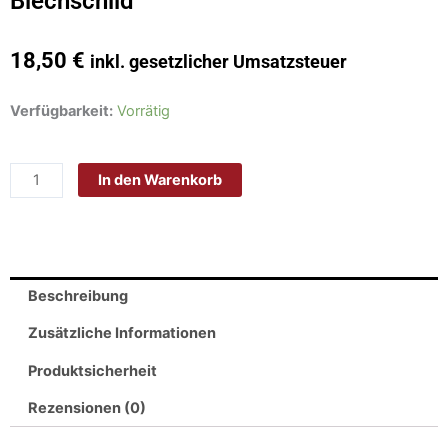
Blechschild
18,50
€
inkl. gesetzlicher Umsatzsteuer
Schild
Verfügbarkeit:
Vorrätig
Blech
30x20cm
In den Warenkorb
-
Made
in
Germany
-
Beschreibung
keine
Kreditkarten
Zusätzliche Informationen
-
Produktsicherheit
Bitte
um
Rezensionen (0)
Verständnis
Metall