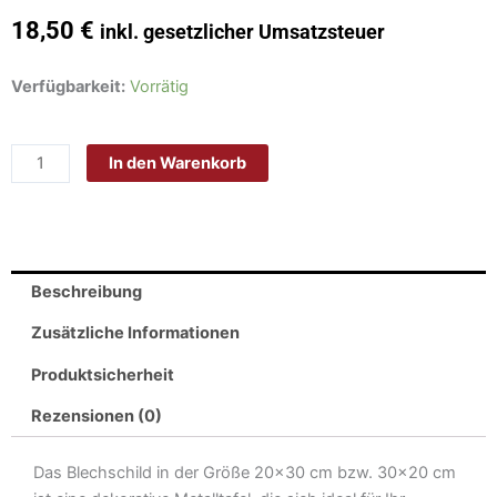
18,50
€
inkl. gesetzlicher Umsatzsteuer
Schild
Verfügbarkeit:
Vorrätig
Blech
30x20cm
In den Warenkorb
-
Made
in
Germany
-
Beschreibung
London
Sloane
Zusätzliche Informationen
Square
Produktsicherheit
SW1
Metall
Rezensionen (0)
Deko
Blechschild
Das Blechschild in der Größe 20×30 cm bzw. 30×20 cm
Menge