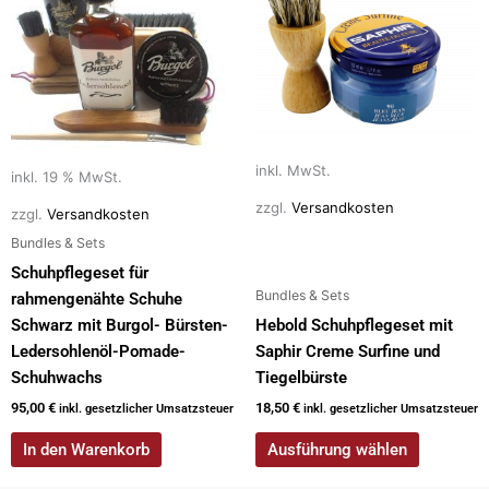
weist
mehrere
Varianten
auf.
Die
Optionen
inkl. MwSt.
inkl. 19 % MwSt.
können
auf
zzgl.
Versandkosten
zzgl.
Versandkosten
der
Bundles & Sets
Produktseite
Schuhpflegeset für
gewählt
Bundles & Sets
rahmengenähte Schuhe
werden
Schwarz mit Burgol- Bürsten-
Hebold Schuhpflegeset mit
Ledersohlenöl-Pomade-
Saphir Creme Surfine und
Schuhwachs
Tiegelbürste
95,00
€
18,50
€
inkl. gesetzlicher Umsatzsteuer
inkl. gesetzlicher Umsatzsteuer
In den Warenkorb
Ausführung wählen