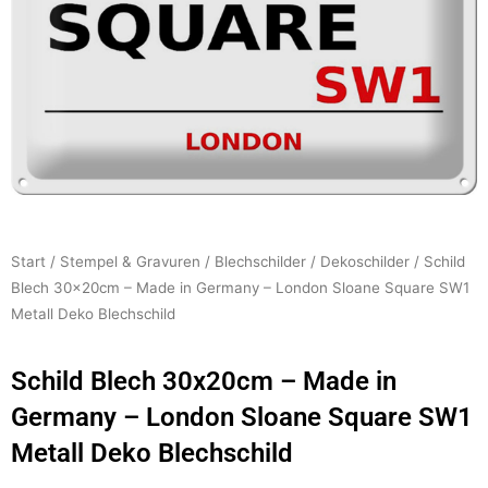
Start
/
Stempel & Gravuren
/
Blechschilder
/
Dekoschilder
/ Schild
Blech 30x20cm – Made in Germany – London Sloane Square SW1
Metall Deko Blechschild
Schild Blech 30x20cm – Made in
Germany – London Sloane Square SW1
Metall Deko Blechschild